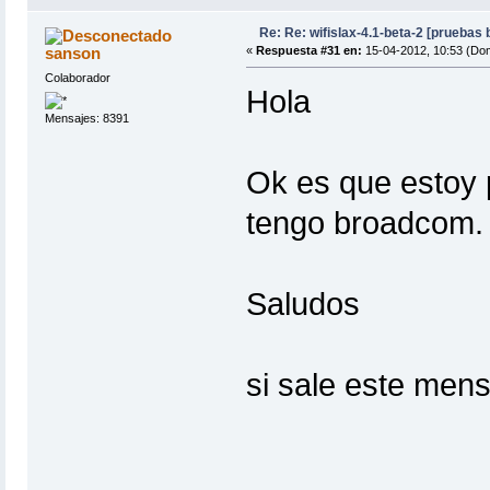
Re: Re: wifislax-4.1-beta-2 [pruebas
sanson
«
Respuesta #31 en:
15-04-2012, 10:53 (Do
Colaborador
Hola
Mensajes: 8391
Ok es que estoy
tengo broadcom. 
Saludos
si sale este mens