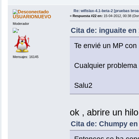
Re: wifislax-4.1-beta-2 [pruebas bro
USUARIONUEVO
«
Respuesta #22 en:
15-04-2012, 00:38 (Do
Moderador
Cita de: inguaite e
Te envié un MP con 
Mensajes: 16145
Cualquier problema
Salu2
ok , abrire un hi
Cita de: Chumpy en