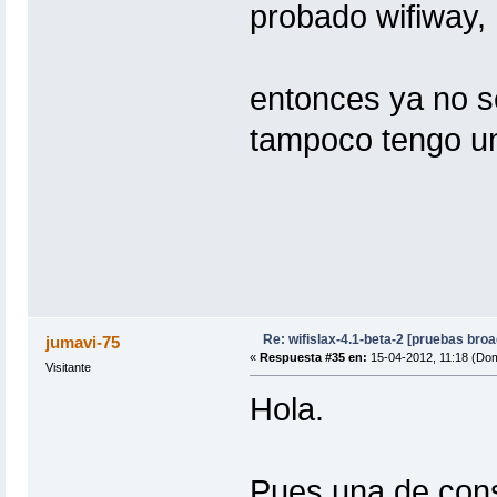
probado wifiway, w
entonces ya no se
tampoco tengo un
Re: wifislax-4.1-beta-2 [pruebas bro
jumavi-75
«
Respuesta #35 en:
15-04-2012, 11:18 (Dom
Visitante
Hola.
Pues una de cons