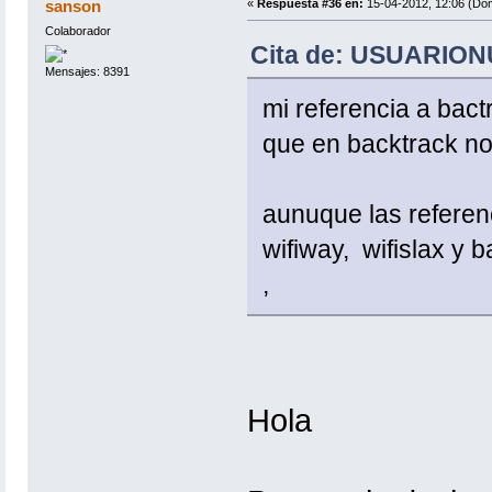
sanson
«
Respuesta #36 en:
15-04-2012, 12:06 (Do
Colaborador
Cita de: USUARIONU
Mensajes: 8391
mi referencia a bact
que en backtrack no 
aunuque las referenc
wifiway, wifislax y ba
,
Hola