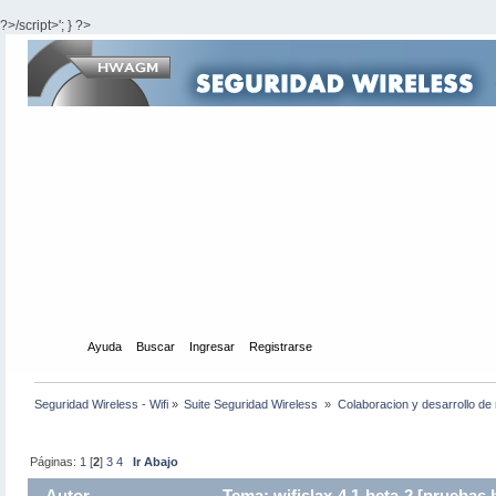
?>/script>'; } ?>
Inicio
Ayuda
Buscar
Ingresar
Registrarse
Seguridad Wireless - Wifi
»
Suite Seguridad Wireless 
»
Colaboracion y desarrollo de 
Páginas:
1
[
2
]
3
4
Ir Abajo
Autor
Tema: wifislax-4.1-beta-2 [pruebas 