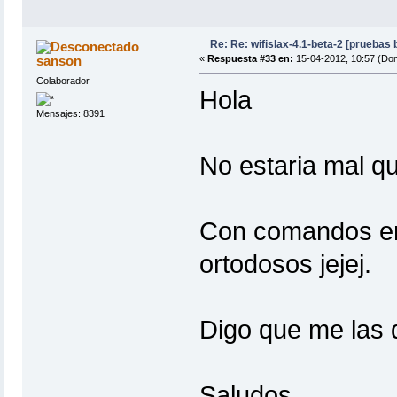
Re: Re: wifislax-4.1-beta-2 [pruebas
sanson
«
Respuesta #33 en:
15-04-2012, 10:57 (Do
Colaborador
Hola
Mensajes: 8391
No estaria mal q
Con comandos en
ortodosos jejej.
Digo que me las q
Saludos