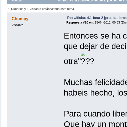
0 Usuarios y 1 Visitante están viendo este tema.
Re: wifislax-4.1-beta-2 [pruebas bro
Chumpy
«
Respuesta #20 en:
15-04-2012, 00:33 (Do
Visitante
Entonces se ha 
que dejar de deci
otra"
Muchas felicidade
habeis hecho, los
Para cuando libe
Que hay un montó