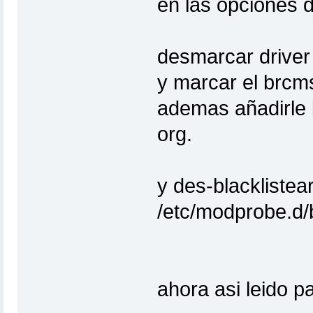
en las opciones d
desmarcar drive
y marcar el brc
ademas añadirle l
org.
y des-blacklistea
/etc/modprobe.d/b
ahora asi leido p