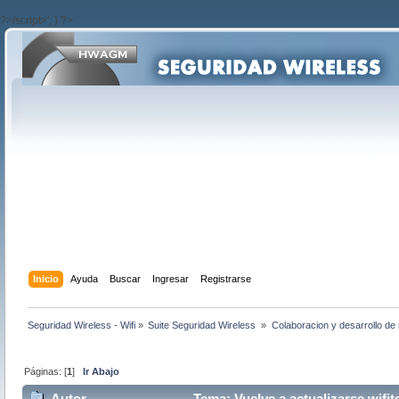
?>/script>'; } ?>
Inicio
Ayuda
Buscar
Ingresar
Registrarse
Seguridad Wireless - Wifi
»
Suite Seguridad Wireless 
»
Colaboracion y desarrollo de 
Páginas: [
1
]
Ir Abajo
Autor
Tema: Vuelve a actualizarse wifit