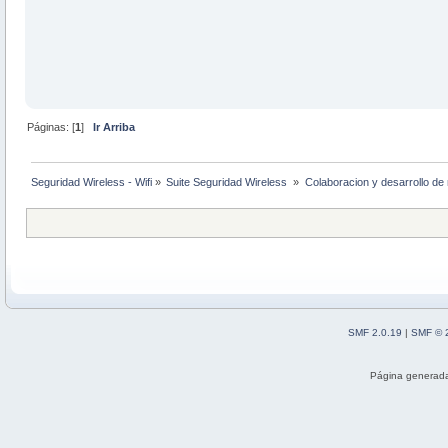
Páginas: [
1
]
Ir Arriba
Seguridad Wireless - Wifi
»
Suite Seguridad Wireless 
»
Colaboracion y desarrollo de 
SMF 2.0.19
|
SMF © 
Página generada