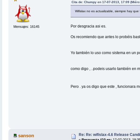
Cita de: Chumpy en 17-07-2013, 17:09 (Miérc
Wifislax no es actualizable, siempre hay que 
Por desgracia asi es.
Mensajes: 16145
Os recomiendo que antes lo probéis bastan
Yo también lo uso como sistema en un port
como digo , ..podeis usarlo también en mo
Pero . ya os digo que este , funcionara 
Re: Re: wifislax-4.6 Release Candi
sanson
«
Respuesta #10 en:
17-07-2013, 19:35