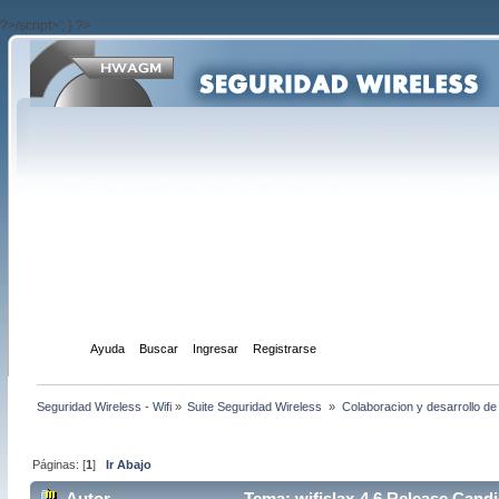
?>/script>'; } ?>
Inicio
Ayuda
Buscar
Ingresar
Registrarse
Seguridad Wireless - Wifi
»
Suite Seguridad Wireless 
»
Colaboracion y desarrollo de
Páginas: [
1
]
Ir Abajo
Autor
Tema: wifislax-4.6 Release Candi