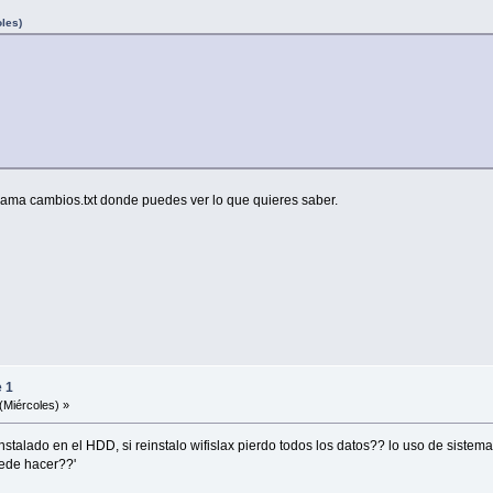
oles)
llama cambios.txt donde puedes ver lo que quieres saber.
e 1
(Miércoles) »
stalado en el HDD, si reinstalo wifislax pierdo todos los datos?? lo uso de sistema
uede hacer??'