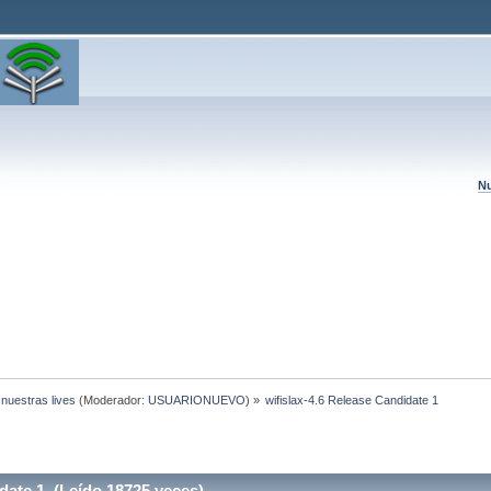
Nu
 nuestras lives
(Moderador:
USUARIONUEVO
) »
wifislax-4.6 Release Candidate 1
date 1 (Leído 18725 veces)