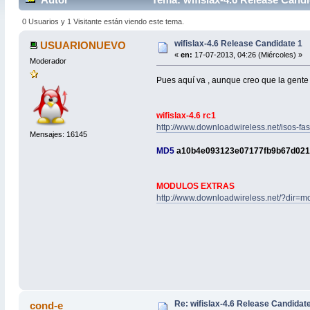
0 Usuarios y 1 Visitante están viendo este tema.
wifislax-4.6 Release Candidate 1
USUARIONUEVO
«
en:
17-07-2013, 04:26 (Miércoles) »
Moderador
Pues aquí va , aunque creo que la gente
wifislax-4.6 rc1
http://www.downloadwireless.net/isos-fase-
Mensajes: 16145
MD5
a10b4e093123e07177fb9b67d02
MODULOS EXTRAS
http://www.downloadwireless.net/?dir=mo
Re: wifislax-4.6 Release Candidat
cond-e