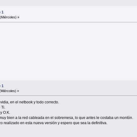
e 1
(Miércoles) »
e 1
(Miércoles) »
dia, en el netbook y todo correcto.
 Ti.
y O.K.
uy bien a la red cableada en el sobremesa, lo que antes le costaba un montón.
o realizado en esta nueva versión y espero que sea la definitiva.