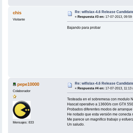
Re: wifislax-4.6 Release Candidat
chis
«
Respuesta #3 en:
17-07-2013, 09:59 
Visitante
Bajando para probar
Re: wifislax-4.6 Release Candidat
pepe10000
«
Respuesta #4 en:
17-07-2013, 11:13 
Colaborador
Testeada en el sobremesa con modulo Nvi
Hascat operativo a 13600/s con GTX 550
Probados diferentes modos de arranque 
He notado que esta versión me conecta m
Me parece un magnifico trabajo y esfuerz
Mensajes: 833
Un saludo.