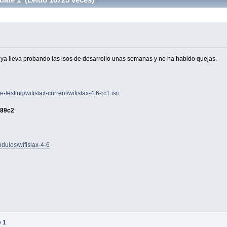
 ya lleva probando las isos de desarrollo unas semanas y no ha habido quejas.
testing/wifislax-current/wifislax-4.6-rc1.iso
189c2
dulos/wifislax-4-6
e 1