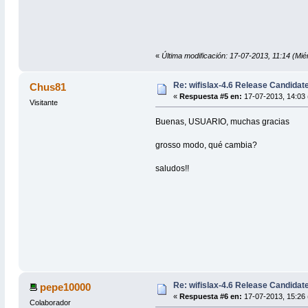
«
Última modificación: 17-07-2013, 11:14 (Mi
Re: wifislax-4.6 Release Candidat
Chus81
«
Respuesta #5 en:
17-07-2013, 14:03 
Visitante
Buenas, USUARIO, muchas gracias
grosso modo, qué cambia?
saludos!!
Re: wifislax-4.6 Release Candidat
pepe10000
«
Respuesta #6 en:
17-07-2013, 15:26 
Colaborador