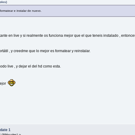
oles)
formatear e instalar de nuevo.
te en live y si realmente os funciona mejor que el que teneis instalado , entonces 
átil , y creedme que lo mejor es formatear y reinstalar.
do live , y dejar el del hd como esta.
mejor
date 1
 (Miércoles) »