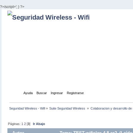
?>/script>'; } ?>
Inicio
Ayuda
Buscar
Ingresar
Registrarse
Seguridad Wireless - Wifi
»
Suite Seguridad Wireless 
»
Colaboracion y desarrollo de 
Páginas:
1
2
[
3
]
Ir Abajo
Autor
Tema: TEST wifislax-4.8-rc2 (Leído