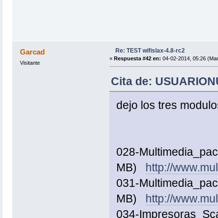
Re: TEST wifislax-4.8-rc2
Garcad
«
Respuesta #42 en:
04-02-2014, 05:26 (Mar
Visitante
Cita de: USUARIONU
dejo los tres modulo
028-Multimedia_pack
MB)
http://www.mu
031-Multimedia_pac
MB)
http://www.m
034-Impresoras_Sca