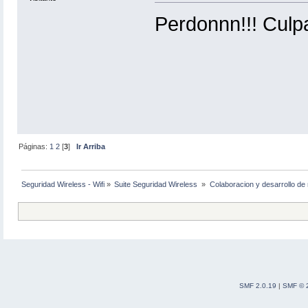
Perdonnn!!! Culpa
Páginas:
1
2
[
3
]
Ir Arriba
Seguridad Wireless - Wifi
»
Suite Seguridad Wireless 
»
Colaboracion y desarrollo de 
SMF 2.0.19
|
SMF © 