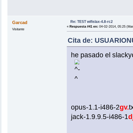
Re: TEST wifislax-4.8-rc2
Garcad
«
Respuesta #41 en:
04-02-2014, 05:25 (Mar
Visitante
Cita de: USUARIONU
he pasado el slacky
opus-1.1-i486-2
gv.
t
jack-1.9.9.5-i486-1
d