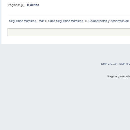
Páginas: [
1
]
Ir Arriba
Seguridad Wireless - Wifi
»
Suite Seguridad Wireless 
»
Colaboracion y desarrollo de 
SMF 2.0.19
|
SMF © 
Página generada