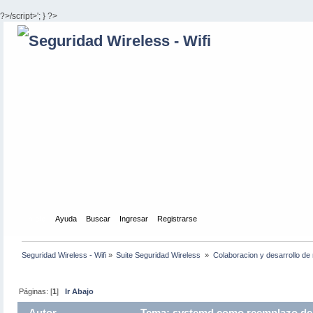
?>/script>'; } ?>
Inicio
Ayuda
Buscar
Ingresar
Registrarse
Seguridad Wireless - Wifi
»
Suite Seguridad Wireless 
»
Colaboracion y desarrollo de 
Páginas: [
1
]
Ir Abajo
Autor
Tema: systemd como reemplazo de i