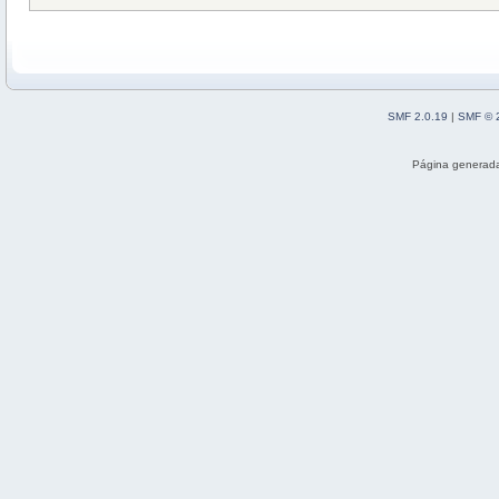
SMF 2.0.19
|
SMF © 
Página generada