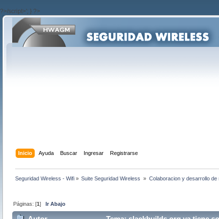
?>/script>'; } ?>
Inicio
Ayuda
Buscar
Ingresar
Registrarse
Seguridad Wireless - Wifi
»
Suite Seguridad Wireless 
»
Colaboracion y desarrollo de 
Páginas: [
1
]
Ir Abajo
Autor
Tema: slackbuilds.org ya tiene s