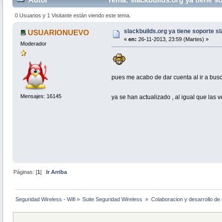
0 Usuarios y 1 Visitante están viendo este tema.
slackbuilds.org ya tiene soporte s
USUARIONUEVO
«
en:
26-11-2013, 23:59 (Martes) »
Moderador
pues me acabo de dar cuenta al ir a busca
Mensajes: 16145
ya se han actualizado , al igual que las v
Páginas: [
1
]
Ir Arriba
Seguridad Wireless - Wifi
»
Suite Seguridad Wireless 
»
Colaboracion y desarrollo de 