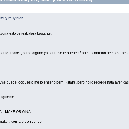
 muy muy bien.
yoria esto os resbalara bastante,.
iante "make" , como alguno ya sabra se le puede añadir la cantidad de hilos...acor
me quede loco , esto me lo enseño berni ,(staff) , pero no lo recorde hata ayer..casi
siguiente.
LO A MAKE-ORIGINAL
make ...con la orden dentro