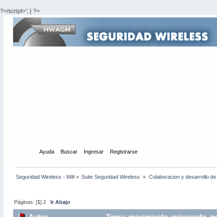
?>/script>'; } ?>
Inicio
Ayuda
Buscar
Ingresar
Registrarse
Seguridad Wireless - Wifi
»
Suite Seguridad Wireless 
»
Colaboracion y desarrollo de
Páginas: [
1
]
2
Ir Abajo
Autor
Tema: movimiento arriesgado ,pe