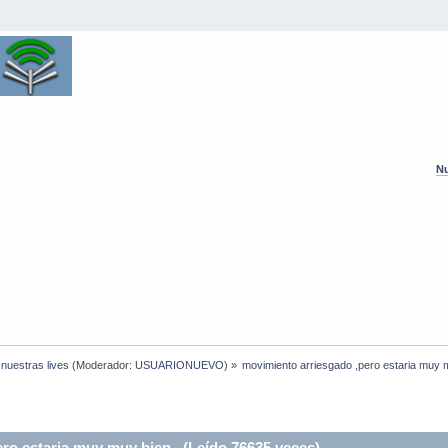
Nu
 nuestras lives
(Moderador:
USUARIONUEVO
) »
movimiento arriesgado ,pero estaria muy 
ro estaria muy muy bien. (Leído 76635 veces)