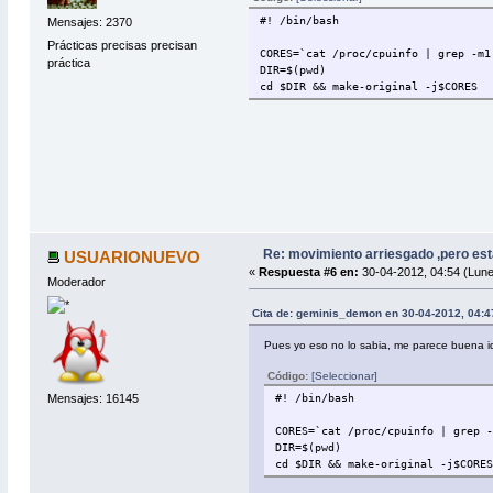
#! /bin/bash
Mensajes: 2370
Prácticas precisas precisan
CORES=`cat /proc/cpuinfo | grep -m1
práctica
DIR=$(pwd)
cd $DIR && make-original -j$CORES
Re: movimiento arriesgado ,pero est
USUARIONUEVO
«
Respuesta #6 en:
30-04-2012, 04:54 (Lune
Moderador
Cita de: geminis_demon en 30-04-2012, 04:4
Pues yo eso no lo sabia, me parece buena idea
Código:
[Seleccionar]
#! /bin/bash
Mensajes: 16145
CORES=`cat /proc/cpuinfo | grep 
DIR=$(pwd)
cd $DIR && make-original -j$CORE