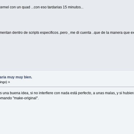
ernel con un quad ...con eso tardarias 15 minutos...
entan dentro de scripts especificos..pero , me di cuenta ..que de la manera que 
aria muy muy bien.
ingo) »
una buena idea, si no interfiere con nada está perfecto, a unas malas, y si hubiera
comando "make-original".