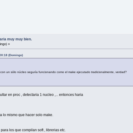
aria muy muy bien.
ingo) »
 00:18 (Domingo)
 con un sólo núcleo seguría funcionando como el make ejecutado tradicionalmente, verdad?
ltar en proc , detectaria 1 nucleo ,... entonces haria
ria lo mismo que hacer solo make.
ara los que compilan soft , librerias etc.