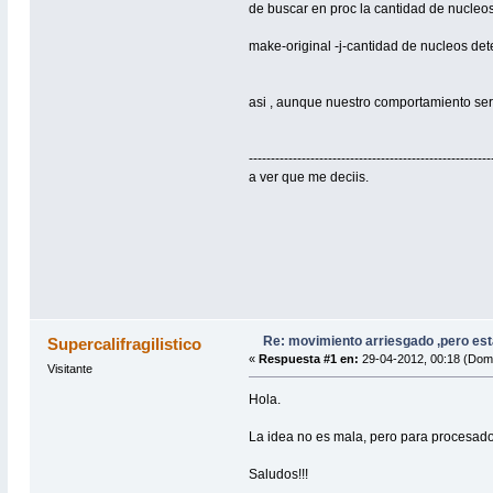
de buscar en proc la cantidad de nucleo
make-original -j-cantidad de nucleos de
asi , aunque nuestro comportamiento seri
-------------------------------------------------------
a ver que me deciis.
Re: movimiento arriesgado ,pero est
Supercalifragilistico
«
Respuesta #1 en:
29-04-2012, 00:18 (Dom
Visitante
Hola.
La idea no es mala, pero para procesad
Saludos!!!