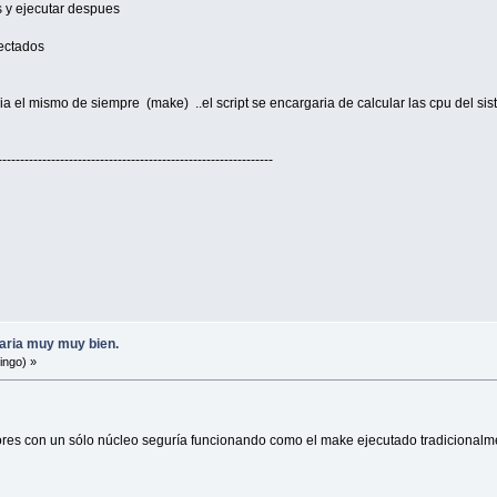
s y ejecutar despues
tectados
a el mismo de siempre (make) ..el script se encargaria de calcular las cpu del sis
--------------------------------------------------------------
aria muy muy bien.
ingo) »
ores con un sólo núcleo seguría funcionando como el make ejecutado tradicionalm