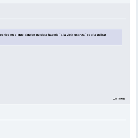
fico en el que alguien quisiera hacerlo "a la vieja usanza" podría utilizar
En línea