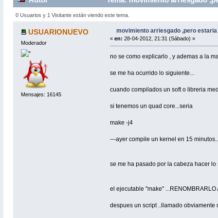
0 Usuarios y 1 Visitante están viendo este tema.
movimiento arriesgado ,pero estaria
USUARIONUEVO
«
en:
28-04-2012, 21:31 (Sábado) »
Moderador
no se como explicarlo , y ademas a la ma
se me ha ocurrido lo siguiente...
cuando compilados un soft o libreria med
Mensajes: 16145
si tenemos un quad core...seria
make -j4
---ayer compile un kernel en 15 minutos...
se me ha pasado por la cabeza hacer lo 
el ejecutable "make" ...RENOMBRAR
despues un script ..llamado obviamente 