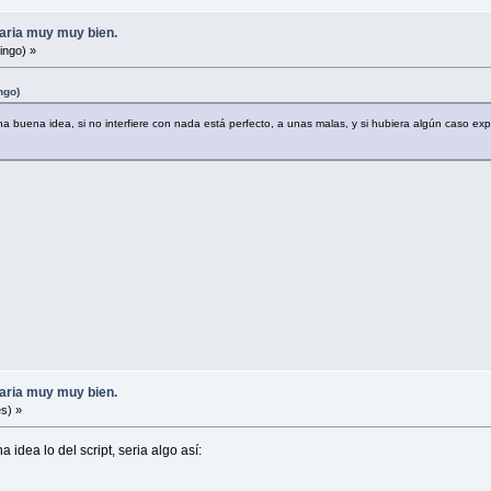
aria muy muy bien.
ingo) »
ngo)
buena idea, si no interfiere con nada está perfecto, a unas malas, y si hubiera algún caso expecí
aria muy muy bien.
s) »
idea lo del script, seria algo así: