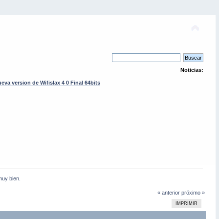
Noticias:
eva version de Wifislax 4 0 Final 64bits
muy bien.
« anterior
próximo »
IMPRIMIR