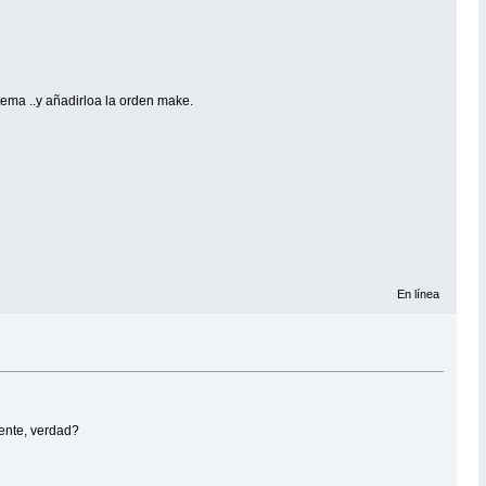
tema ..y añadirloa la orden make.
En línea
ente, verdad?