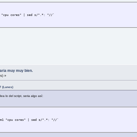
 "cpu cores" | sed s/".*: "//`
aria muy muy bien.
s) »
7 (Lunes)
 lo del script, seria algo así:
-m1 "cpu cores" | sed s/".*: "//`
S