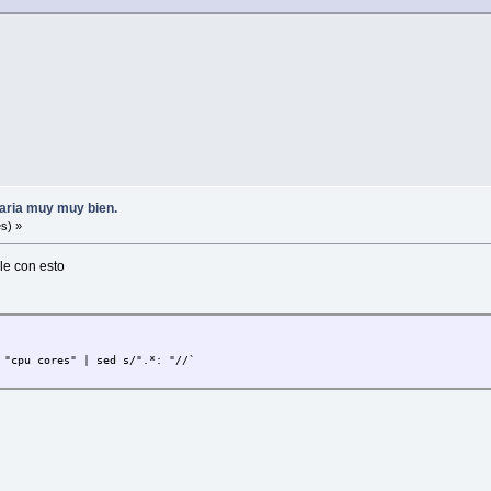
aria muy muy bien.
s) »
le con esto
 "cpu cores" | sed s/".*: "//`