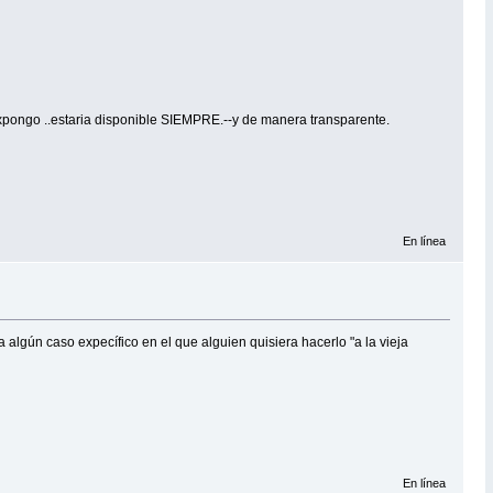
expongo ..estaria disponible SIEMPRE.--y de manera transparente.
En línea
 algún caso expecífico en el que alguien quisiera hacerlo "a la vieja
En línea