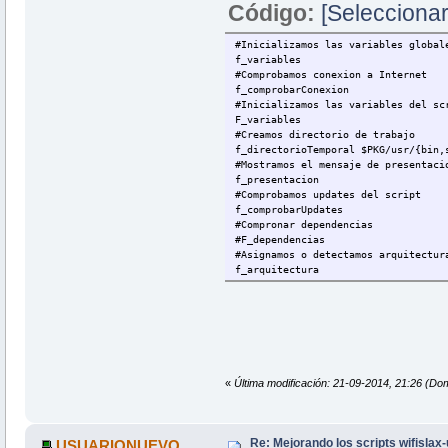
Código:
[Seleccionar
#Inicializamos las variables global
f_variables
#Comprobamos conexion a Internet
f_comprobarConexion
#Inicializamos las variables del sc
F_variables
#Creamos directorio de trabajo
f_directorioTemporal $PKG/usr/{bin,
#Mostramos el mensaje de presentaci
f_presentacion
#Comprobamos updates del script
f_comprobarUpdates
#Compronar dependencias
#F_dependencias
#Asignamos o detectamos arquitectur
f_arquitectura
#Comprobamos version instalada del 
f_versionInstalada
#Si no existe el fichero se descarg
F_download
#Descomprimir fichero descargado y 
F_compilar
#Hacemos strip sobre el paquete
«
Última modificación: 21-09-2014, 21:26 
f_strip
#Creamos xzm , instalamos y salimos
f_tareasFinales
Re: Mejorando los scripts wifislax
USUARIONUEVO