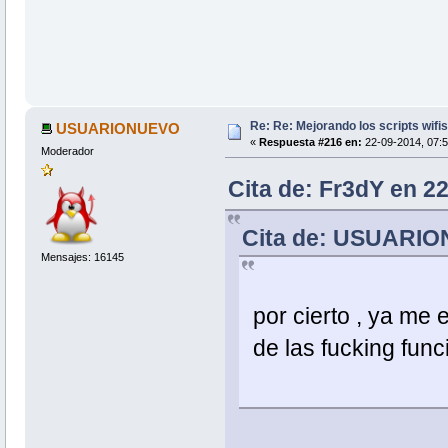
Re: Re: Mejorando los scripts wifi
USUARIONUEVO
«
Respuesta #216 en:
22-09-2014, 07:5
Moderador
Cita de: Fr3dY en 2
Cita de: USUARIO
Mensajes: 16145
por cierto , ya me
de las fucking func