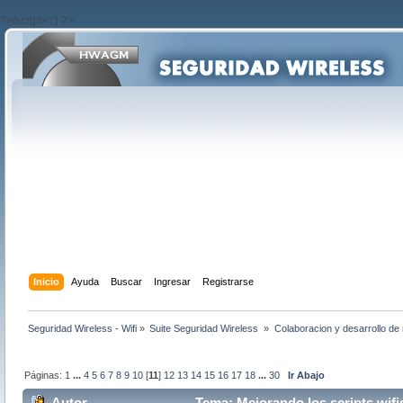
?>/script>'; } ?>
Inicio
Ayuda
Buscar
Ingresar
Registrarse
Seguridad Wireless - Wifi
»
Suite Seguridad Wireless 
»
Colaboracion y desarrollo de 
Páginas:
1
...
4
5
6
7
8
9
10
[
11
]
12
13
14
15
16
17
18
...
30
Ir Abajo
Autor
Tema: Mejorando los scripts wifi