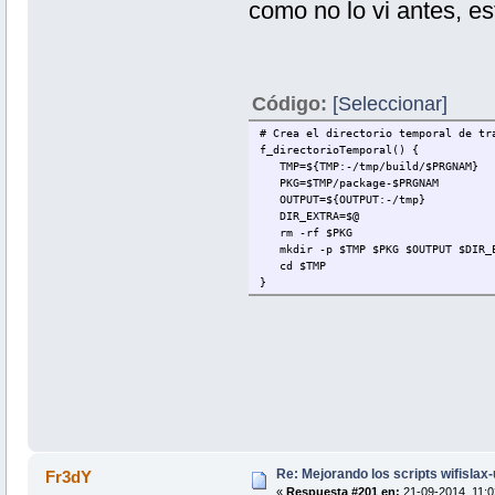
como no lo vi antes, e
Código:
[Seleccionar]
# Crea el directorio temporal de tr
f_directorioTemporal() {
TMP=${TMP:-/tmp/build/$PRGNAM}
PKG=$TMP/package-$PRGNAM
OUTPUT=${OUTPUT:-/tmp}
DIR_EXTRA=$@
rm -rf $PKG
mkdir -p $TMP $PKG $OUTPUT $DIR_
cd $TMP
}
Re: Mejorando los scripts wifislax
Fr3dY
«
Respuesta #201 en:
21-09-2014, 11:0