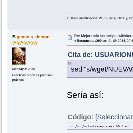
«
Última modificación: 21-09-2014, 20:38 
Re: Mejorando los scripts wifislax
geminis_demon
«
Respuesta #209 en:
21-09-2014, 20:4
Cita de: USUARIONU
sed "s/wget/NUEV
Mensajes: 2370
Prácticas precisas precisan
práctica
Sería así:
Código:
[Seleccionar
cd /opt/wifislax-updaters && find .