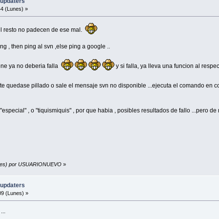
-updaters
4 (Lunes) »
.. el resto no padecen de ese mal.
ng , then ping al svn ,else ping a google ..
ene ya no deberia falla
y si falla, ya lleva una funcion al respe
se te quedase pillado o sale el mensaje svn no disponible ...ejecuta el comando en 
 "especial" , o "tiquismiquis" , por que habia , posibles resultados de fallo ...pero 
(Lunes) por USUARIONUEVO
»
-updaters
9 (Lunes) »
...