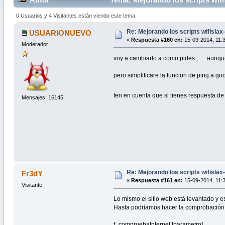
0 Usuarios y 4 Visitantes están viendo este tema.
Re: Mejorando los scripts wifislax
USUARIONUEVO
«
Respuesta #160 en:
15-09-2014, 11:3
Moderador
voy a cambiarlo a como pides , .... aun
pero simplificare la funcion de ping a goo
ten en cuenta que si tienes respuesta de
Mensajes: 16145
Re: Mejorando los scripts wifislax
Fr3dY
«
Respuesta #161 en:
15-09-2014, 11:3
Visitante
Lo mismo el sitio web está levantado y 
Hasta podríamos hacer la comprobación de
f_compruebaInternet [parametro]