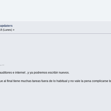
nciones/funciones.sh
gara de internet
RSION-src.tar.gz ]; then
-updaters
8 (Lunes) »
rces de $PRGNAM-$VERSION"$CIERRE"
SION-src.tar.gz
ado y compilamos
 ...
IERRE"
ditores e internet ..y ya podremos escribir nuevos.
tar.gz
r que al final tiene muchas tareas fuera de lo habitual y no vale la pena complicarse t
 750 -o -perm 711 -o -perm 555 \
} \; -o \
 640 -o -perm 600 -o -perm 444 \
 chmod 644 {} \;