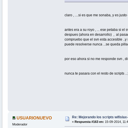
claro , ....si es que me sonaba, y es jus
antes era a su royo , ... ese petaba si el
despues (ahora en desarrollo) , al pasar
compruebo que el svn esta accesible ..y 
puede resolverse nunca ...se queda pillad
por eso ahora si no me responde svn , di
nunca te pasara con el resto de scripts 
Re: Mejorando los scripts wifislax
USUARIONUEVO
«
Respuesta #163 en:
15-09-2014, 11:4
Moderador