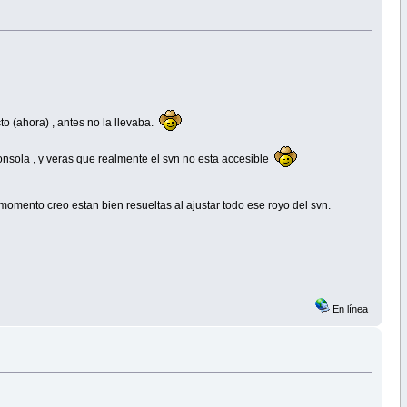
cto (ahora) , antes no la llevaba.
consola , y veras que realmente el svn no esta accesible
de momento creo estan bien resueltas al ajustar todo ese royo del svn.
En línea