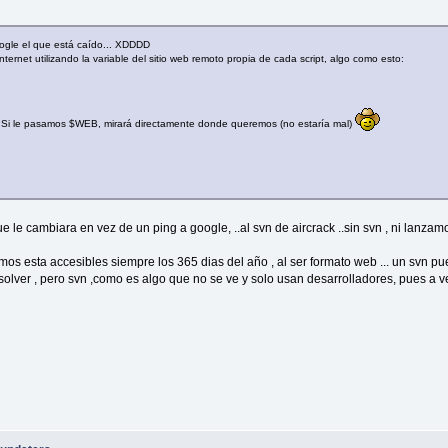
oogle el que está caído... XDDDD
ernet utilizando la variable del sitio web remoto propia de cada script, algo como esto:
 Si le pasamos $WEB, mirará directamente donde queremos (no estaría mal)
ue le cambiara en vez de un ping a google, ..al svn de aircrack ..sin svn , ni lanzamos
digamos esta accesibles siempre los 365 dias del año , al ser formato web ... un sv
resolver , pero svn ,como es algo que no se ve y solo usan desarrolladores, pues a 
.