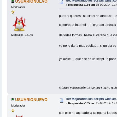
Re: Mejorando los scripts wifislax
USUARIONUEVO
«
Respuesta #164 en:
15-09-2014, 11:4
Moderador
pues si quieres , ajusta el de aircrack .
comprobar internet ... if prgnam aircrack-
Mensajes: 16145
de todas formas , hasta el verano que vi
yo no le daria mas vueltas ... si un dia 
ya avise , ...que ese es un script un poco
«
Última modificación: 15-09-2014, 11:49 
Re: Mejorando los scripts wifislax
USUARIONUEVO
«
Respuesta #165 en:
15-09-2014, 12:0
Moderador
con este he acabado la categoria juegos 