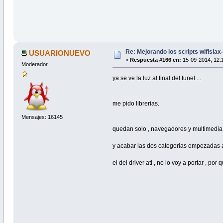
f_variables(){
. /opt/wifislax-updaters/Fu
}
# Si el paquete no existe se descar
F_download(){
if [ ! -f $PRGNAM-alpha-$VE
Re: Mejorando los scripts wifislax
USUARIONUEVO
echo ""
«
Respuesta #166 en:
15-09-2014, 12:1
echo "$CYAN"Descargando sou
Moderador
sleep 3
ya se ve la luz al final del tunel ...
wget $WEB$PRGNAM-alpha-$VER
fi
}
me pido librerias.
# Descomprimimos el fichero descarg
F_compilar(){
Mensajes: 16145
echo ""
quedan solo , navegadores y multimedia ,
echo "$VERDE"Descomprimiendo ..."$C
sleep 3
y acabar las dos categorias empezadas au
rm -rf $PRGNAM-$VERSION
tar xvf $PRGNAM-alpha-$VERSION-src.
cd $PRGNAM-$VERSION
el del driver ati , no lo voy a portar , po
chown -R root:root .
find -L . \
\( -perm 777 -o -perm 775 -o -perm
-o -perm 511 \) -exec chmod 755 {
\( -perm 666 -o -perm 664 -o -perm
-o -perm 440 -o -perm 400 \) -exec
echo ""