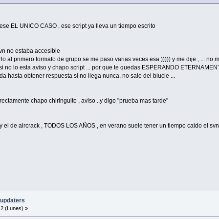
to ese EL UNICO CASO , ese script ya lleva un tiempo escrito
 svn no estaba accesible
lo al primero formato de grupo se me paso varias veces esa ))))) y me dije , ... no
si no lo esta aviso y chapo script ... por que te quedas ESPERANDO ETERNAMENTE , 
a hasta obtener respuesta si no llega nunca, no sale del blucle ...
rectamente chapo chiringuito , aviso ..y digo "prueba mas tarde"
...y el de aircrack , TODOS LOS AÑOS , en verano suele tener un tiempo caido el sv
-updaters
2 (Lunes) »