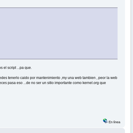
 el script ...pa que.
n puedes tenerlo caido por mantenimiento ,my una web tambien , peor la web
veces pasa eso ...de no ser un sitio importante como kernel.org que
En línea