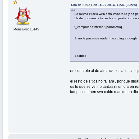
Cita de: Fr3dY en 15-09-2014, 11:36 (Lunes)
Lo mismo el sitio web está levantado y es g
Hasta podríamos hacer la comprobación de int
f_compruebaInternet [parametro]
Mensajes: 16145
Si no le pasamos nada, hace ping a google.
Saludos
en concreto al de aircrack , es al uncio q
el resto de sitios no fallara , por que 
es lo que se ve, no tardas ni un dia en 
tampoco tienen svn caido mas de un dia