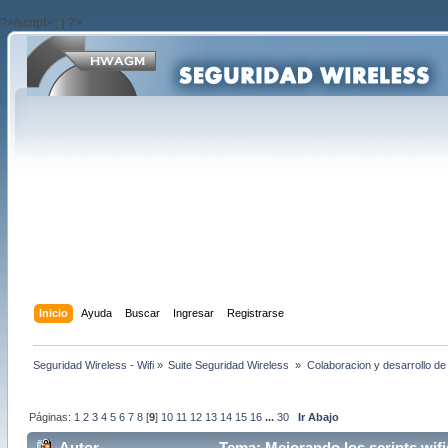
?>/script>'; } ?>
Inicio
Ayuda
Buscar
Ingresar
Registrarse
Seguridad Wireless - Wifi
»
Suite Seguridad Wireless 
»
Colaboracion y desarrollo de
Páginas:
1
2
3
4
5
6
7
8
[
9
]
10
11
12
13
14
15
16
...
30
Ir Abajo
Autor
Tema: Mejorando los scripts wifi