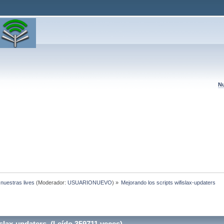
Nu
 nuestras lives
(Moderador:
USUARIONUEVO
) »
Mejorando los scripts wifislax-updaters
slax-updaters (Leído 359711 veces)