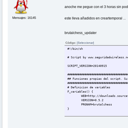
anoche me pegue con el 3 horas sin pode
Mensajes: 16145
este lleva añadidos en creartemporal ...
brutalchess_updater
Código:
[Seleccionar]
#!/bin/sh
# Script by www.seguridadwireless.n
SCRIPT_VERSION=20140915
###################################
## Funciones propias del script. Su
###################################
# Definicion de variables
F_variables() {
WEB=http://downloads.source
VERSION=0.5.2
PRGNAM=brutalchess
}
###################################
## Funciones comunes. Su nombre emp
###################################