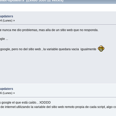
-updaters
4 (Lunes) »
que nunca me dio problemas, mas alla de un sitio web que no responda.
gle ...
 google, pero no del sitio web , la variable quedara vacia igualmente
-updaters
6 (Lunes) »
es google el que está caído... XDDDD
 internet utilizando la variable del sitio web remoto propia de cada script, algo 