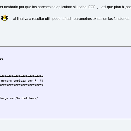
r acabarlo por que los parches no aplicaban si usaba EOF , ...asi que plan b ,pas
, al final va a resultar util , poder añadir parametros extras en las funciones.
et
#########################
 nombre empieza por F_ ##
#########################
forge.net/brutalchess/
#########################
ieza por f_ ##
#########################