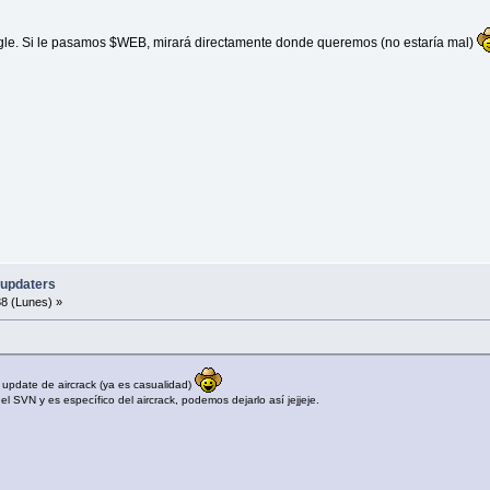
gle. Si le pasamos $WEB, mirará directamente donde queremos (no estaría mal)
-updaters
8 (Lunes) »
update de aircrack (ya es casualidad)
l SVN y es específico del aircrack, podemos dejarlo así jejjeje.