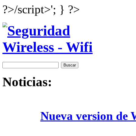
?>/script>'; } ?>
Noticias:
Nueva version de W