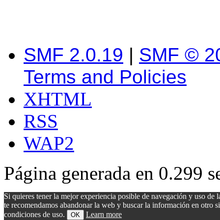
SMF 2.0.19
|
SMF © 2
Terms and Policies
XHTML
RSS
WAP2
Página generada en 0.299 s
Si quieres tener la mejor experiencia posible de navegación y uso de l
te recomendamos abandonar la web y buscar la información en otro sitio.
condiciones de uso.
Learn more
OK