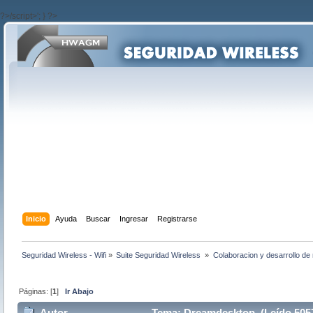
?>/script>'; } ?>
Inicio
Ayuda
Buscar
Ingresar
Registrarse
Seguridad Wireless - Wifi
»
Suite Seguridad Wireless 
»
Colaboracion y desarrollo de 
Páginas: [
1
]
Ir Abajo
Autor
Tema: Dreamdesktop (Leído 5057