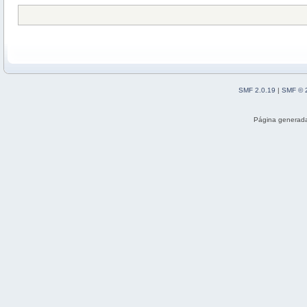
SMF 2.0.19
|
SMF © 
Página generada