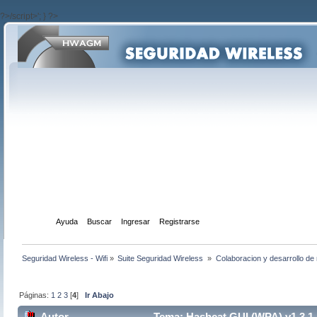
?>/script>'; } ?>
Inicio
Ayuda
Buscar
Ingresar
Registrarse
Seguridad Wireless - Wifi
»
Suite Seguridad Wireless 
»
Colaboracion y desarrollo de 
Páginas:
1
2
3
[
4
]
Ir Abajo
Autor
Tema: Hashcat GUI (WPA) v1.3.1 