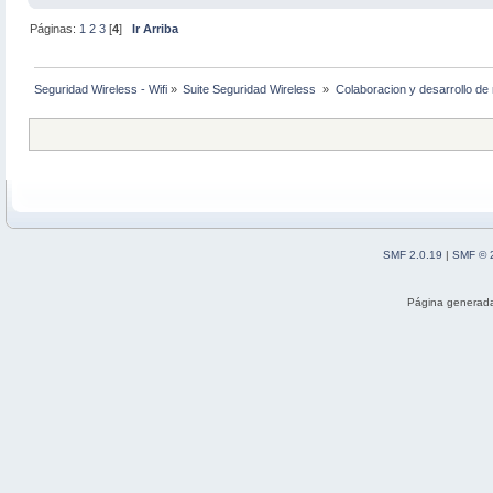
Páginas:
1
2
3
[
4
]
Ir Arriba
Seguridad Wireless - Wifi
»
Suite Seguridad Wireless 
»
Colaboracion y desarrollo de 
SMF 2.0.19
|
SMF © 
Página generada