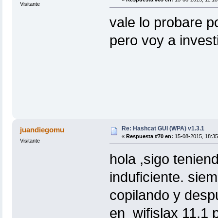
Visitante
vale lo probare p
pero voy a invest
Re: Hashcat GUI (WPA) v1.3.1
juandiegomu
«
Respuesta #70 en:
15-08-2015, 18:35
Visitante
hola ,sigo tenie
induficiente. si
copilando y despu
en wifislax 11.1 