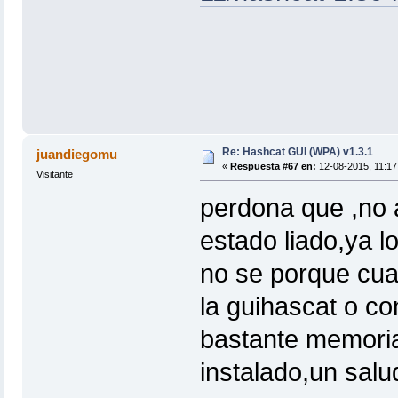
Re: Hashcat GUI (WPA) v1.3.1
juandiegomu
«
Respuesta #67 en:
12-08-2015, 11:17 
Visitante
perdona que ,no 
estado liado,ya l
no se porque cua
la guihascat o c
bastante memoria
instalado,un salu