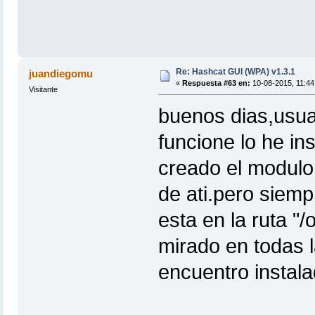
Re: Hashcat GUI (WPA) v1.3.1
juandiegomu
«
Respuesta #63 en:
10-08-2015, 11:44
Visitante
buenos dias,usu
funcione lo he in
creado el modulo
de ati.pero siem
esta en la ruta "
mirado en todas l
encuentro instal