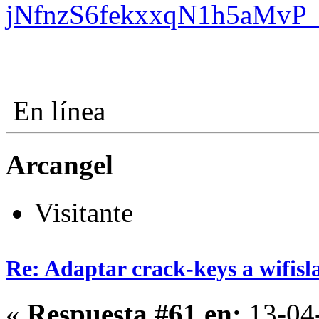
jNfnzS6fekxxqN1h5aMv
En línea
Arcangel
Visitante
Re: Adaptar crack-keys a wifisl
«
Respuesta #61 en:
13-04-