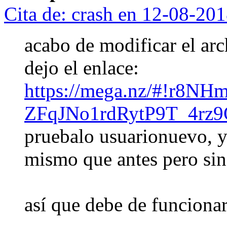
Cita de: crash en 12-08-20
acabo de modificar el a
dejo el enlace:
https://mega.nz/#!r8NH
ZFqJNo1rdRytP9T_4rz9
pruebalo usuarionuevo, y 
mismo que antes pero si
así que debe de funciona