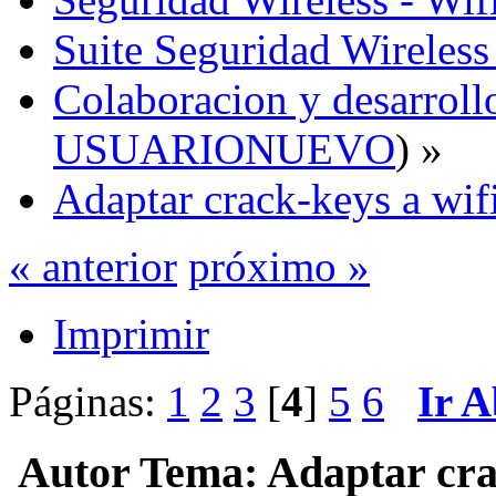
Suite Seguridad Wireles
Colaboracion y desarrollo
USUARIONUEVO
) »
Adaptar crack-keys a wif
« anterior
próximo »
Imprimir
Páginas:
1
2
3
[
4
]
5
6
Ir A
Autor
Tema: Adaptar crac