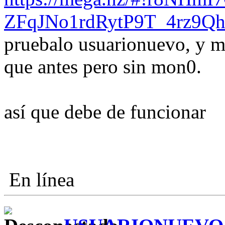
ZFqJNo1rdRytP9T_4rz9Qh
pruebalo usuarionuevo, y m
que antes pero sin mon0.
así que debe de funcionar
En línea