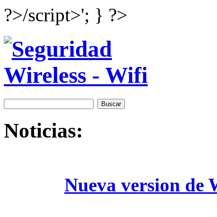
?>/script>'; } ?>
Noticias:
Nueva version de W