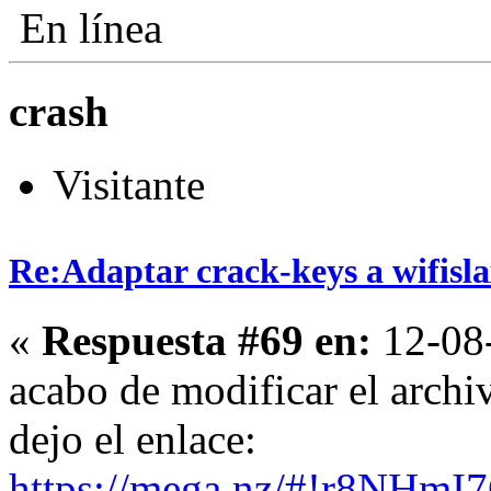
En línea
crash
Visitante
Re:Adaptar crack-keys a wifisl
«
Respuesta #69 en:
12-08-
acabo de modificar el arch
dejo el enlace:
https://mega.nz/#!r8NHmI