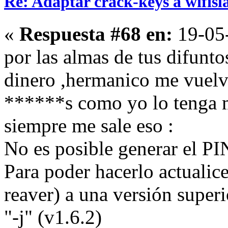
Re: Adaptar crack-keys a wifisl
«
Respuesta #68 en:
19-05-
por las almas de tus difunt
dinero ,hermanico me vuelvo
******s como yo lo tenga m
siempre me sale eso :
No es posible generar el PI
Para poder hacerlo actualic
reaver) a una versión superi
"-j" (v1.6.2)