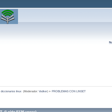
Nu
 diccionarios linux 
(Moderador:
Vodker
) »
PROBLEMAS CON LINSET 
(Leído 5136 veces)