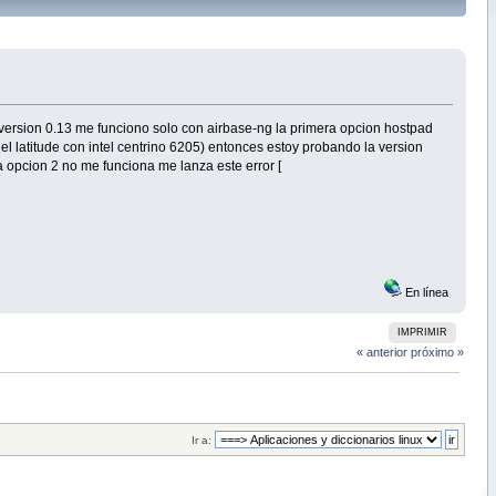
a version 0.13 me funciono solo con airbase-ng la primera opcion hostpad
l latitude con intel centrino 6205) entonces estoy probando la version
a opcion 2 no me funciona me lanza este error [
En línea
IMPRIMIR
« anterior
próximo »
Ir a: