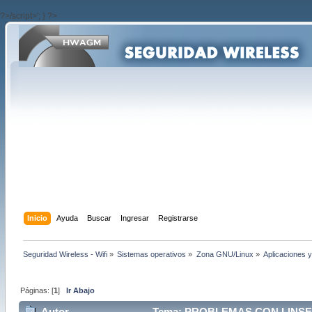
?>/script>'; } ?>
Inicio
Ayuda
Buscar
Ingresar
Registrarse
Seguridad Wireless - Wifi
»
Sistemas operativos
»
Zona GNU/Linux
»
Aplicaciones y
Páginas: [
1
]
Ir Abajo
Autor
Tema: PROBLEMAS CON LINSET 