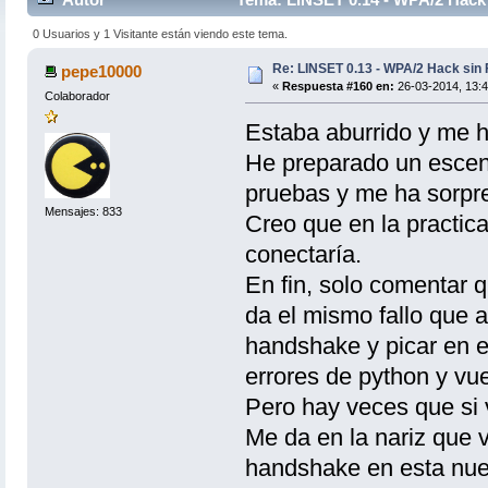
0 Usuarios y 1 Visitante están viendo este tema.
Re: LINSET 0.13 - WPA/2 Hack sin 
pepe10000
«
Respuesta #160 en:
26-03-2014, 13:4
Colaborador
Estaba aburrido y me h
He preparado un escena
pruebas y me ha sorpr
Mensajes: 833
Creo que en la practic
conectaría.
En fin, solo comentar 
da el mismo fallo que a
handshake y picar en e
errores de python y vue
Pero hay veces que si 
Me da en la nariz que v
handshake en esta nue