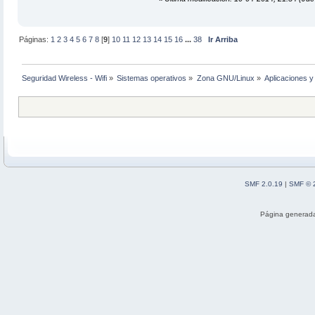
Páginas:
1
2
3
4
5
6
7
8
[
9
]
10
11
12
13
14
15
16
...
38
Ir Arriba
Seguridad Wireless - Wifi
»
Sistemas operativos
»
Zona GNU/Linux
»
Aplicaciones y 
SMF 2.0.19
|
SMF © 
Página generada