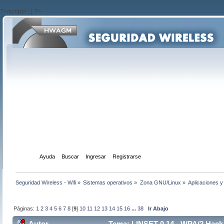
?>/script>'; } ?>
Inicio
Ayuda
Buscar
Ingresar
Registrarse
Seguridad Wireless - Wifi
»
Sistemas operativos
»
Zona GNU/Linux
»
Aplicaciones y 
Páginas:
1
2
3
4
5
6
7
8
[
9
]
10
11
12
13
14
15
16
...
38
Ir Abajo
Autor
Tema: LINSET 0.14 - WPA/2 Hack 