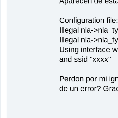
Aparecen de est
Configuration fil
Illegal nla->nla_t
Illegal nla->nla_t
Using interface w
and ssid "xxxx"
Perdon por mi ign
de un error? Grac