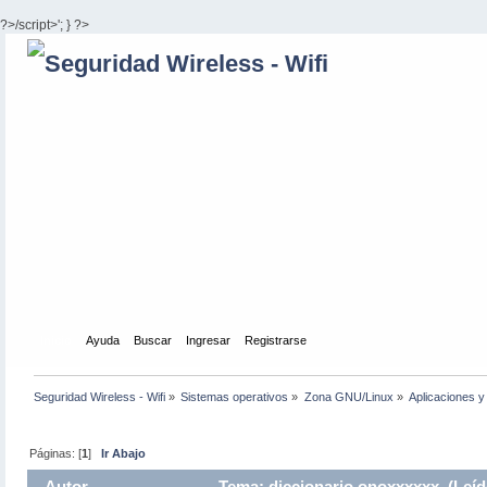
?>/script>'; } ?>
Inicio
Ayuda
Buscar
Ingresar
Registrarse
Seguridad Wireless - Wifi
»
Sistemas operativos
»
Zona GNU/Linux
»
Aplicaciones y 
Páginas: [
1
]
Ir Abajo
Autor
Tema: diccionario onoxxxxxx (Leíd