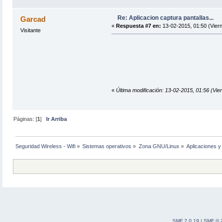
Re: Aplicacion captura pantallas...
Garcad
«
Respuesta #7 en:
13-02-2015, 01:50 (Viern
Visitante
«
Última modificación: 13-02-2015, 01:56 (Vi
Páginas: [
1
]
Ir Arriba
Seguridad Wireless - Wifi
»
Sistemas operativos
»
Zona GNU/Linux
»
Aplicaciones y 
SMF 2.0.19
|
SMF © 