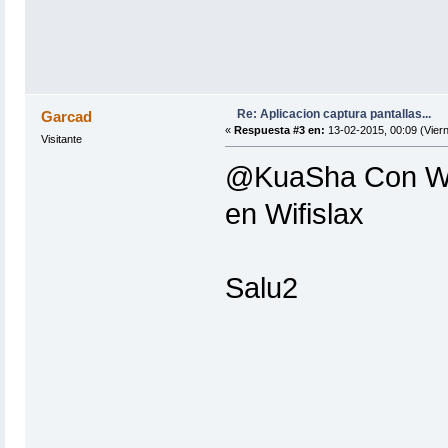
Re: Aplicacion captura pantallas...
Garcad
«
Respuesta #3 en:
13-02-2015, 00:09 (Viern
Visitante
@KuaSha Con Win
en Wifislax
Salu2