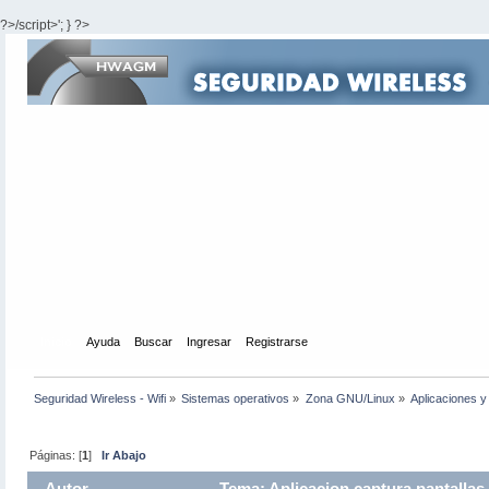
?>/script>'; } ?>
Inicio
Ayuda
Buscar
Ingresar
Registrarse
Seguridad Wireless - Wifi
»
Sistemas operativos
»
Zona GNU/Linux
»
Aplicaciones y 
Páginas: [
1
]
Ir Abajo
Autor
Tema: Aplicacion captura pantallas.