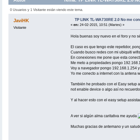
0 Usuarios y 1 Visitante están viendo este tema.
TP LINK TL-WA730RE 2.0 No me con
JaviHK
«
en:
24-02-2015, 10:51 (Martes) »
Visitante
Hola buenas soy nuevo en el foro y no sé 
El caso es que tengo este repetidor, pon
Cuando busco redes con mi ubiquiti wifis
En conexiones me pone que esta conectad
Me meto a propiedades pongo 192.168.1
Voy a navegador pongo 192.168.1.254 y
Yo me conecto a internet con la antena wi
También he probado con el Easy setup as
not enable device o algo así no recuerd
Y al hacer esto con el easy setup assista
A ver si algún alma caritativa me ayuda
Muchas gracias de antemano y un salud