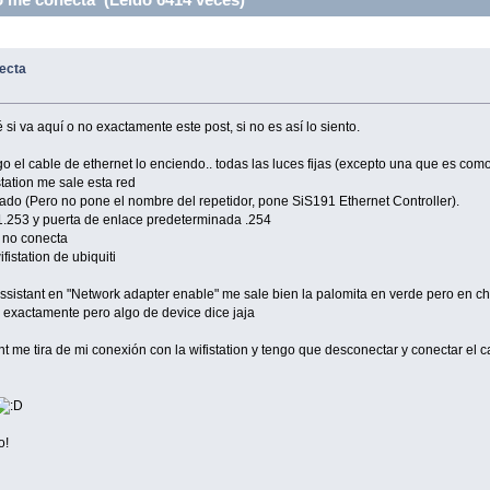
ecta
si va aquí o no exactamente este post, si no es así lo siento.
go el cable de ethernet lo enciendo.. todas las luces fijas (excepto una que es co
tation me sale esta red
o (Pero no pone el nombre del repetidor, pone SiS191 Ethernet Controller).
.253 y puerta de enlace predeterminada .254
 no conecta
fistation de ubiquiti
sistant en "Network adapter enable" me sale bien la palomita en verde pero en che
o exactamente pero algo de device dice jaja
nt me tira de mi conexión con la wifistation y tengo que desconectar y conectar el c
o!