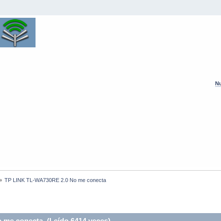
Nu
»
TP LINK TL-WA730RE 2.0 No me conecta
me conecta (Leído 6414 veces)