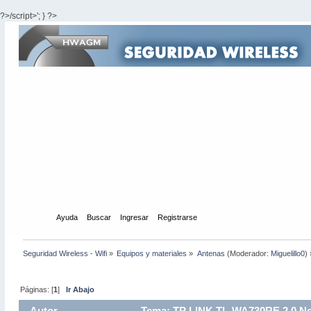
?>/script>'; } ?>
Inicio
Ayuda
Buscar
Ingresar
Registrarse
Seguridad Wireless - Wifi
»
Equipos y materiales
»
Antenas
(Moderador:
Miguelillo0
) 
Páginas: [
1
]
Ir Abajo
Autor
Tema: TP LINK TL-WA730RE 2.0 No 