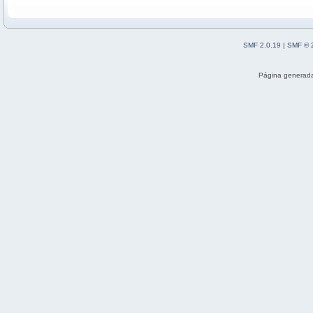
SMF 2.0.19
|
SMF © 
Página generada