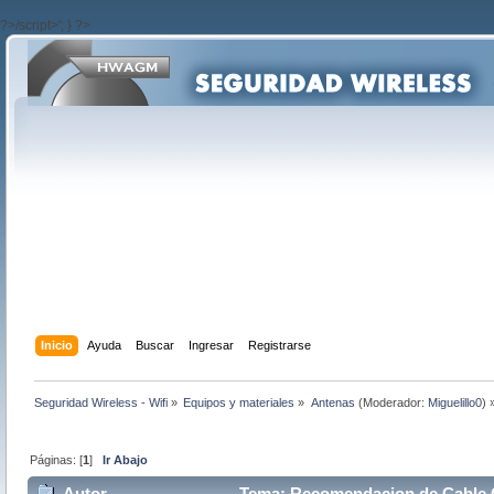
?>/script>'; } ?>
Inicio
Ayuda
Buscar
Ingresar
Registrarse
Seguridad Wireless - Wifi
»
Equipos y materiales
»
Antenas
(Moderador:
Miguelillo0
) 
Páginas: [
1
]
Ir Abajo
Autor
Tema: Recomendacion de Cable C