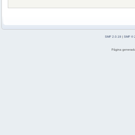
SMF 2.0.19
|
SMF © 
Página generada