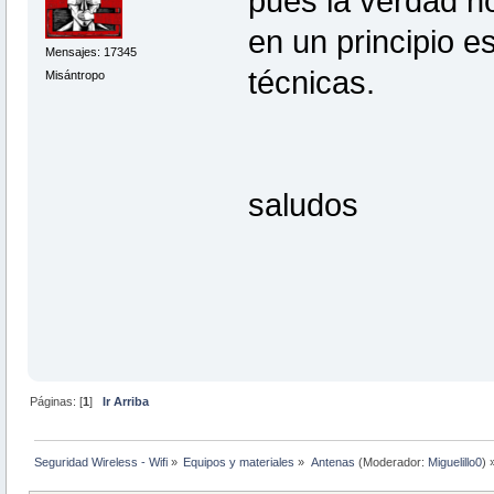
pues la verdad n
en un principio es
Mensajes: 17345
técnicas.
Misántropo
saludos
Páginas: [
1
]
Ir Arriba
Seguridad Wireless - Wifi
»
Equipos y materiales
»
Antenas
(Moderador:
Miguelillo0
) 