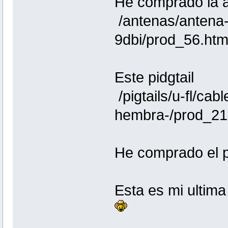
He comprado la 
/antenas/antena-i
9dbi/prod_56.htm
Este pidgtail
/pigtails/u-fl/c
hembra-/prod_21
He comprado el p
Esta es mi ultim