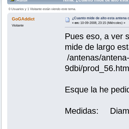
0 Usuarios y 1 Visitante están viendo este tema.
¿Cuanto mide de alto esta antena 
GoGAddict
«
en:
10-09-2008, 23:15 (Miércoles) »
Visitante
Pues eso, a ver 
mide de largo es
/antenas/antena-i
9dbi/prod_56.htm
Esque la he pedi
Medidas: Diamet