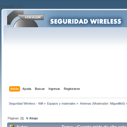
?>/script>'; } ?>
Inicio
Ayuda
Buscar
Ingresar
Registrarse
Seguridad Wireless - Wifi
»
Equipos y materiales
»
Antenas
(Moderador:
Miguelillo0
) 
Páginas: [
1
]
Ir Abajo
Autor
Tema: ¿Cuanto mide de alto esta