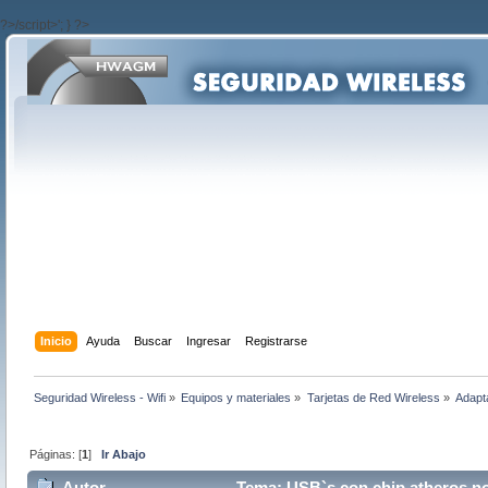
?>/script>'; } ?>
Inicio
Ayuda
Buscar
Ingresar
Registrarse
Seguridad Wireless - Wifi
»
Equipos y materiales
»
Tarjetas de Red Wireless
»
Adapt
Páginas: [
1
]
Ir Abajo
Autor
Tema: USB`s con chip atheros no