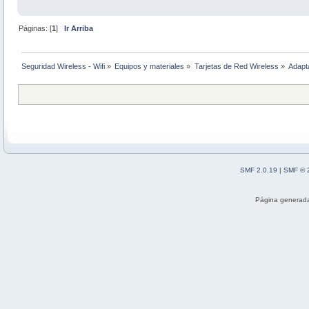
Páginas: [
1
]
Ir Arriba
Seguridad Wireless - Wifi
»
Equipos y materiales
»
Tarjetas de Red Wireless
»
Adapt
SMF 2.0.19
|
SMF © 
Página generada