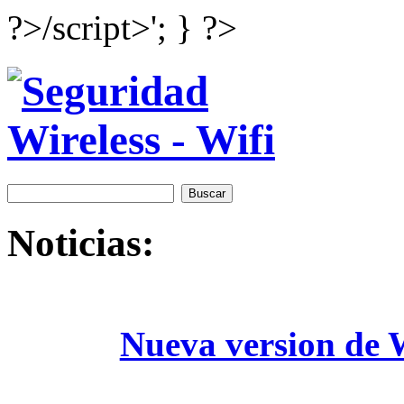
?>/script>'; } ?>
Noticias:
Nueva version de W