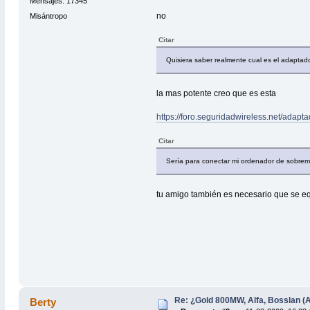
Mensajes: 17345
no
Misántropo
Citar
Quisiera saber realmente cual es el adapta
la mas potente creo que es esta
https://foro.seguridadwireless.net/adap
Citar
Sería para conectar mi ordenador de sobreme
tu amigo también es necesario que se equ
Re: ¿Gold 800MW, Alfa, Bosslan (A
Berty