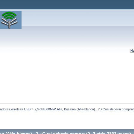
Nu
adores wireless USB
»
¿Gold 800MW, Alfa, Bosslan (Alfa-blanca)...? ¿Cual deberia compra
 (Alfa-blanca)...? ¿Cual deberia comprar? (Leído 7833 veces)