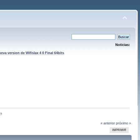
Noticias:
eva version de Wifislax 4 0 Final 64bits
r?
« anterior
próximo »
IMPRIMIR