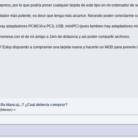
ress, por lo que podría poner cualquier tarjeta de este tipo en mi ordenador de 
ptador más potente, es decir que tenga más alcance. Necesito poder conectarme c
hay adaptadores PCMCIA a PCI), USB, miniPCI (pues tambien hay adaptadores min
remesa con el de mi amigo a 1km de distancia y asi poder compartir archivos.
? Estoy dispuesto a comprarme una tarjeta nueva y hacerle un MOD para ponerle l
lfa-blanca)...? ¿Cual deberia comprar?
(Martes) »