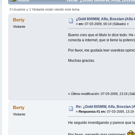
0 Usuarios y 1 Visitante están viendo este tema.
¿Gold 800MW, Alfa, Bosslan (Alfa-
Berty
«
en:
07-03-2009, 00:14 (Sábado) »
Visitante
Bueno creo que el titulo lo dice todo: He
conecta a internet, que si tiene la potenci
Por favor, me gustaía leer vuestras opin
Muchas gracias.
«
Última modificación: 07-03-2009, 13:16 (Sá
Re: ¿Gold 800MW, Alfa, Bosslan (A
Berty
«
Respuesta #1 en:
07-03-2009, 13:19 
Visitante
He seguido investigando y parece que la
Por favor, ¡necesito mas opiniones!