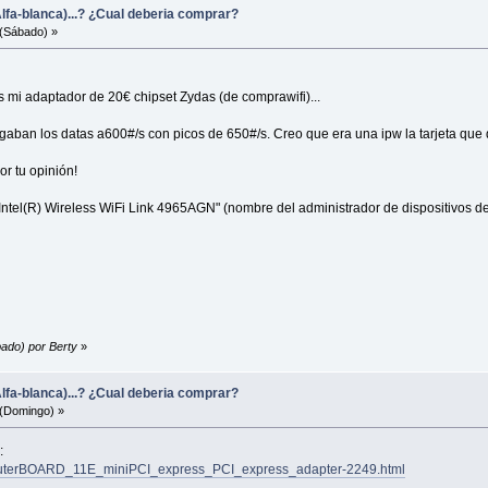
lfa-blanca)...? ¿Cual deberia comprar?
(Sábado) »
s mi adaptador de 20€ chipset Zydas (de comprawifi)...
gaban los datas a600#/s con picos de 650#/s. Creo que era una ipw la tarjeta que 
r tu opinión!
a "Intel(R) Wireless WiFi Link 4965AGN" (nombre del administrador de dispositivos 
bado) por Berty
»
lfa-blanca)...? ¿Cual deberia comprar?
(Domingo) »
:
-RouterBOARD_11E_miniPCI_express_PCI_express_adapter-2249.html