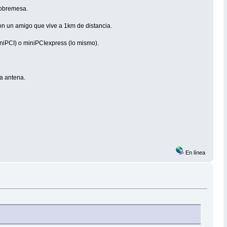
sobremesa.
on un amigo que vive a 1km de distancia.
iPCI) o miniPCIexpress (lo mismo).
a antena.
En línea