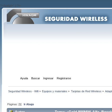
?>/script>'; } ?>
Inicio
Ayuda
Buscar
Ingresar
Registrarse
Seguridad Wireless - Wifi
»
Equipos y materiales
»
Tarjetas de Red Wireless
»
Adapt
Páginas: [
1
]
Ir Abajo
Autor
Tema: ¿Gold 800MW, Alfa, Bosslan