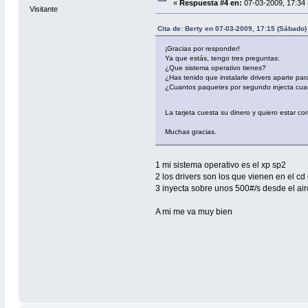
«
Respuesta #4 en:
07-03-2009, 17:34 
Visitante
Cita de: Berty en 07-03-2009, 17:15 (Sábado)
¡Gracias por responder!
Ya que estás, tengo tres preguntas:
¿Que sistema operativo tienes?
¿Has tenido que instalarle drivers aparte pa
¿Cuantos paquetes por segundo injecta cuan
La tarjeta cuesta su dinero y quiero estar
Muchas gracias.
1 mi sistema operativo es el xp sp2
2 los drivers son los que vienen en el cd
3 inyecta sobre unos 500#/s desde el ai
A mi me va muy bien