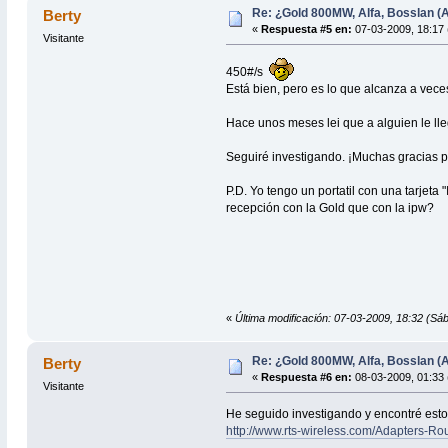
Re: ¿Gold 800MW, Alfa, Bosslan (A
Berty
«
Respuesta #5 en:
07-03-2009, 18:17 
Visitante
450#/s
Está bien, pero es lo que alcanza a vece
Hace unos meses lei que a alguien le lle
Seguiré investigando. ¡Muchas gracias po
P.D. Yo tengo un portatil con una tarjet
recepción con la Gold que con la ipw?
«
Última modificación: 07-03-2009, 18:32 (Sá
Re: ¿Gold 800MW, Alfa, Bosslan (A
Berty
«
Respuesta #6 en:
08-03-2009, 01:33 
Visitante
He seguido investigando y encontré esto
http://www.rts-wireless.com/Adapters