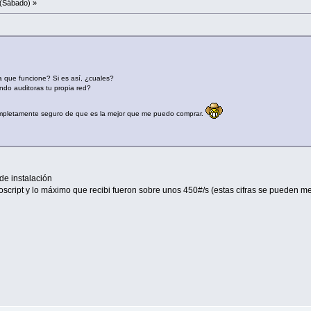
(Sábado) »
ra que funcione? Si es así, ¿cuales?
do auditoras tu propia red?
 completamente seguro de que es la mejor que me puedo comprar.
 de instalación
roscript y lo máximo que recibi fueron sobre unos 450#/s (estas cifras se pueden 