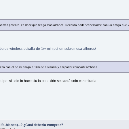
dor más potente, es decir que tenga más alcance. Necesito poder conectarme con un amigo que v
tadores-wireless-pci/alfa-de-1w-minipci-en-sobremesa-atheros/
sa con el de mi amigo a 1km de distancia y asi poder compartir archivos.
ipe, si solo lo haces tu la conexión se caerá solo con mirarla.
lfa-blanca)...? ¿Cual deberia comprar?