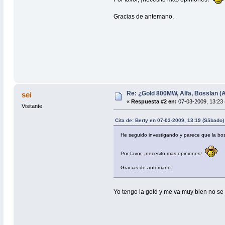
Gracias de antemano.
Re: ¿Gold 800MW, Alfa, Bosslan (A
sei
«
Respuesta #2 en:
07-03-2009, 13:23 
Visitante
Cita de: Berty en 07-03-2009, 13:19 (Sábado)
He seguido investigando y parece que la bos
Por favor, ¡necesito mas opiniones!
Gracias de antemano.
Yo tengo la gold y me va muy bien no se