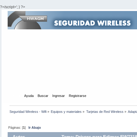
?>/script>'; } ?>
Inicio
Ayuda
Buscar
Ingresar
Registrarse
Seguridad Wireless - Wifi
»
Equipos y materiales
»
Tarjetas de Red Wireless
»
Adapt
Páginas: [
1
]
Ir Abajo
Autor
Tema: Drivers para Edimax EW7318