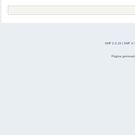
SMF 2.0.19
|
SMF © 
Página generada