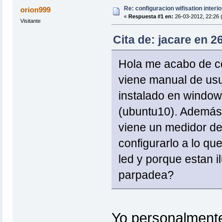
Re: configuracion wifisation interio
orion999
«
Respuesta #1 en:
26-03-2012, 22:26 
Visitante
Cita de: jacare en 2
Hola me acabo de com
viene manual de usu
instalado en windows
(ubuntu10). Además 
viene un medidor de
configurarlo a lo que
led y porque estan 
parpadea?
Yo personalmente 