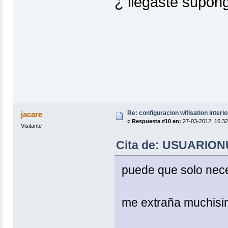
¿ llegaste supong
Re: configuracion wifisation interio
jacare
«
Respuesta #10 en:
27-03-2012, 16:32
Visitante
Cita de: USUARIONU
puede que solo nece
me extraña muchisim