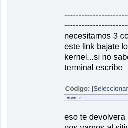
----------------------
----------------------
necesitamos 3 co
este link bajate 
kernel...si no sab
terminal escribe
Código:
[Seleccionar
uname -r
eso te devolvera 
nos vamos al sit