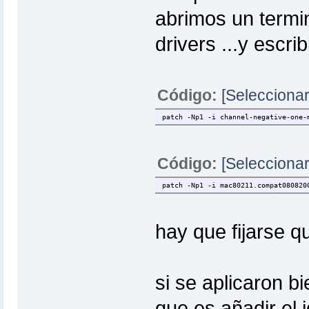
abrimos un termin
drivers ...y escri
Código:
[Seleccionar
patch -Np1 -i channel-negative-one-
Código:
[Seleccionar
patch -Np1 -i mac80211.compat080820
hay que fijarse q
si se aplicaron bi
que es añadir el i