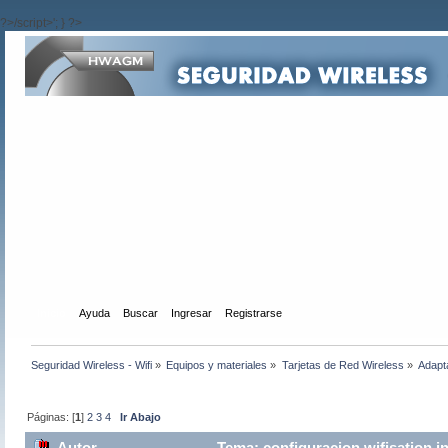
?>/script>'; } ?>
Inicio
Ayuda
Buscar
Ingresar
Registrarse
Seguridad Wireless - Wifi
»
Equipos y materiales
»
Tarjetas de Red Wireless
»
Adapt
Páginas: [
1
]
2
3
4
Ir Abajo
Autor
Tema: configuracion wifisation in