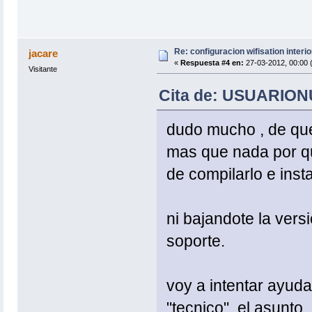
Re: configuracion wifisation interio
jacare
«
Respuesta #4 en:
27-03-2012, 00:00 
Visitante
Cita de: USUARIONU
dudo mucho , de que
mas que nada por que
de compilarlo e insta
ni bajandote la ver
soporte.
voy a intentar ayudar
"tecnico", el asunto.