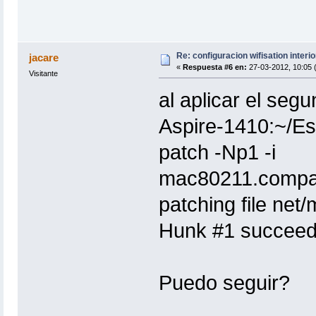
Re: configuracion wifisation interio
jacare
«
Respuesta #6 en:
27-03-2012, 10:05 
Visitante
al aplicar el seg
Aspire-1410:~/Es
patch -Np1 -i
mac80211.compat
patching file net
Hunk #1 succeeded
Puedo seguir?