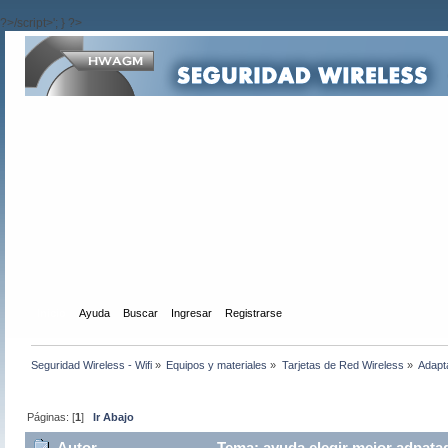
?>/script>'; } ?>
Inicio
Ayuda
Buscar
Ingresar
Registrarse
Seguridad Wireless - Wifi
»
Equipos y materiales
»
Tarjetas de Red Wireless
»
Adapt
Páginas: [
1
]
Ir Abajo
Autor
Tema: ayuda elegir mejor adpatad