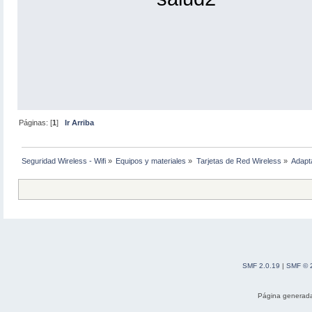
Páginas: [
1
]
Ir Arriba
Seguridad Wireless - Wifi
»
Equipos y materiales
»
Tarjetas de Red Wireless
»
Adapt
SMF 2.0.19
|
SMF © 
Página generada