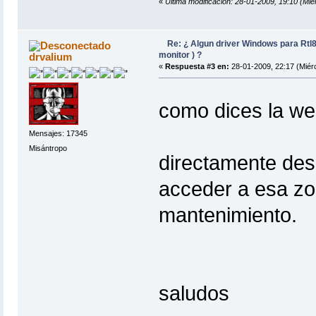
«
Última modificación: 28-01-2009, 19:10 (Mié
Re: ¿ Algun driver Windows para Rtl
monitor ) ?
drvalium
«
Respuesta #3 en:
28-01-2009, 22:17 (Miérc
como dices la w
Mensajes: 17345
Misántropo
directamente de
acceder a esa zo
mantenimiento.
saludos