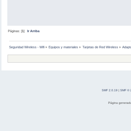
Páginas: [
1
]
Ir Arriba
Seguridad Wireless - Wifi
»
Equipos y materiales
»
Tarjetas de Red Wireless
»
Adapt
SMF 2.0.19
|
SMF © 
Página generada