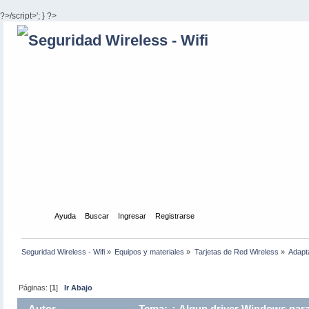
?>/script>'; } ?>
Inicio
Ayuda
Buscar
Ingresar
Registrarse
Seguridad Wireless - Wifi
»
Equipos y materiales
»
Tarjetas de Red Wireless
»
Adapt
Páginas: [
1
]
Ir Abajo
Autor
Tema: ¿ Algun driver Windows para 