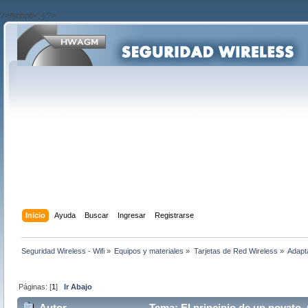
?>/script>'; } ?>
Inicio
Ayuda
Buscar
Ingresar
Registrarse
Seguridad Wireless - Wifi
»
Equipos y materiales
»
Tarjetas de Red Wireless
»
Adapt
Páginas: [
1
]
Ir Abajo
Autor
Tema: El principio de un novato 