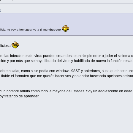
)
lleja, te voy a formatear yo a ti, mendrugooo
liciosa
ro las infecciones de virus pueden crear desde un simple error o joder el sistema
ción y por más que se haya librado del virus y habilitada de nuevo la función res
reinstalar, como si se podia con windows 98SE y anteriores, si no que hacer una ins
 fiable el formateo que me querés hacer vos y no andar buscando opciones activada
o soy un hombre adulto como todo la mayoria de ustedes. Soy un adolescente en ed
toy tratando de aprender.