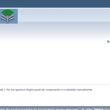
Nu
ad
) »
No me aparece ningún punto de restauración ni creándolo manualmente.
o de restauración ni creándolo manualmente. (Leído 29904 vec