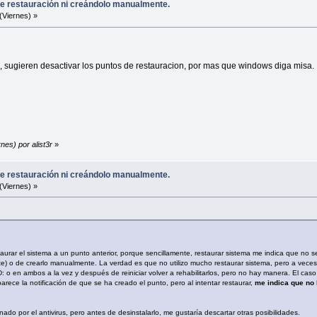
e restauración ni creándolo manualmente.
(Viernes) »
d, sugieren desactivar los puntos de restauracion, por mas que windows diga misa.
nes) por alist3r
»
e restauración ni creándolo manualmente.
(Viernes) »
rar el sistema a un punto anterior, porque sencillamente, restaurar sistema me indica que no s
e) o de crearlo manualmente. La verdad es que no utilizo mucho restaurar sistema, pero a vece
D: o en ambos a la vez y después de reiniciar volver a rehabilitarlos, pero no hay manera. El c
ece la notificación de que se ha creado el punto, pero al intentar restaurar,
me indica que no 
do por el antivirus, pero antes de desinstalarlo, me gustaría descartar otras posibilidades.