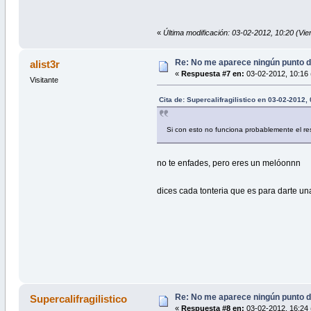
«
Última modificación: 03-02-2012, 10:20 (Vier
Re: No me aparece ningún punto d
alist3r
«
Respuesta #7 en:
03-02-2012, 10:16 
Visitante
Cita de: Supercalifragilistico en 03-02-2012,
Si con esto no funciona probablemente el res
no te enfades, pero eres un melóonnn
dices cada tonteria que es para darte un
Re: No me aparece ningún punto d
Supercalifragilistico
«
Respuesta #8 en:
03-02-2012, 16:24 