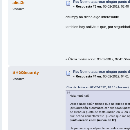
Re: No me aparece ningún punto d
alist3r
«
Respuesta #3 en:
03-02-2012, 02:40 
Visitante
chumpy ha dicho algo interesante.
tambien hay antivirus que, por segurida
«
Última modificación: 03-02-2012, 02:41 (Vier
Re: No me aparece ningún punto d
SHGSecurity
«
Respuesta #4 en:
03-02-2012, 04:01 
Visitante
Cita de: buite en 02-02-2012, 18:10 (Jueves)
Hola ¿qué tal?
Desde hace algún tiempo que no puedo restau
(actualización automática con windows updat
de crear un punto de restauración en C: en 
que acaba correctamente, puesto que me apar
punto creado en D: (nunca en C:).
He pensado que el problema podría ser origina