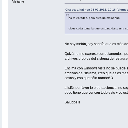
Visitante
Cita de: alist3r en 03-02-2012, 10:16 (Viernes
no te enfades, pero eres un melóonnn
dices cada tonteria que es para darte una co
No soy melón, soy sandía que es más de
Quizá no me expreso correctamente... pe
archivos propios del sistema de restaura
Encima con windows vista no se puede sob
archivos del sistema, creo que es es mas
cosas y eso que sólo nombré 3.
alist3r, por favor te pido paciencia, n
poco tiene que ver con todo esto y yo es
Saludos!!!