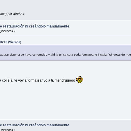
nes) por alist3r
»
e restauración ni creándolo manualmente.
(Viernes) »
 06:18 (Viernes)
taurar sistema se haya corrompido y ahí la única cura sería formatear e instalar Windows de nu
a colleja, te voy a formatear yo a ti, mendrugooo
e restauración ni creándolo manualmente.
(Viernes) »