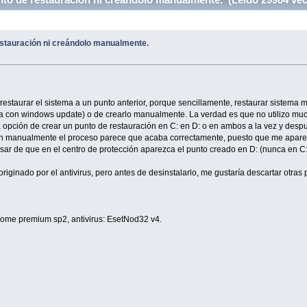
stauración ni creándolo manualmente.
staurar el sistema a un punto anterior, porque sencillamente, restaurar sistema m
ca con windows update) o de crearlo manualmente. La verdad es que no utilizo mu
 opción de crear un punto de restauración en C: en D: o en ambos a la vez y despué
n manualmente el proceso parece que acaba correctamente, puesto que me aparece la
sar de que en el centro de protección aparezca el punto creado en D: (nunca en C:
iginado por el antivirus, pero antes de desinstalarlo, me gustaría descartar otras 
Home premium sp2, antivirus: EsetNod32 v4.