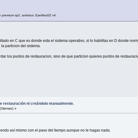
 premium sp2, antivirus: EsetNod32 v4.
litado en C que es donde esta el sistema operativo, si lo habilitas en D donde no
la particion del sistema.
ar los puntos de restauracion, sino de que particion quieres puntos de restauracio
e restauración ni creándolo manualmente.
(Viernes) »
iendo así mismo con el paso del tiempo aunque no le hagas nada.