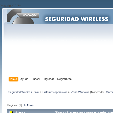
?>/script>'; } ?>
Inicio
Ayuda
Buscar
Ingresar
Registrarse
Seguridad Wireless - Wifi
»
Sistemas operativos
»
Zona Windows
(Moderador:
Garc
Páginas: [
1
]
Ir Abajo
Autor
Tema: No me aparece ningún punt