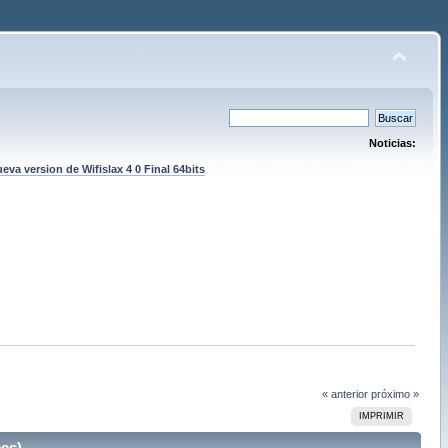
Noticias:
eva version de Wifislax 4 0 Final 64bits
« anterior
próximo »
IMPRIMIR
es)