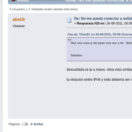
0 Usuarios y 1 Visitante están viendo este tema.
Re: No me puedo conectar a señal 
alist3r
«
Respuesta #20 en:
26-08-2011, 00:58
Visitante
Cita de: Chus81 en 26-08-2011, 00:56 (Vierne
Haz una cosa q me paso una vez a mi. Vete 
Saludos.
descartada la ip a mano. mira mas arriba
la relacion entre IPv6 y esto deberia se
Páginas:
1
[
2
]
Ir Arriba