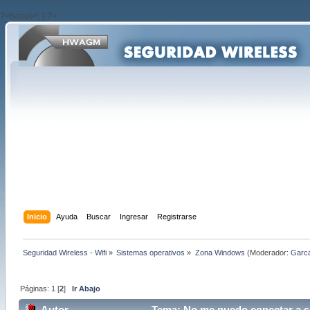
?>/script>'; } ?>
Inicio
Ayuda
Buscar
Ingresar
Registrarse
Seguridad Wireless - Wifi
»
Sistemas operativos
»
Zona Windows
(Moderador:
Garc
Páginas:
1
[
2
]
Ir Abajo
Autor
Tema: No me puedo conectar a se