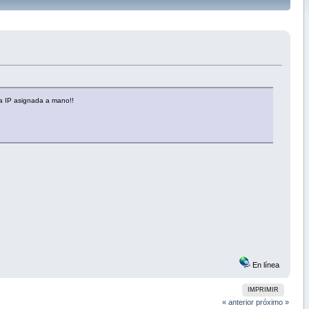
na IP asignada a mano!!
En línea
IMPRIMIR
« anterior
próximo »