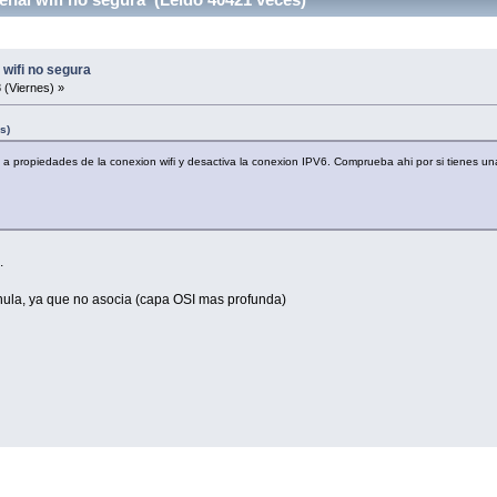
wifi no segura
 (Viernes) »
s)
a propiedades de la conexion wifi y desactiva la conexion IPV6. Comprueba ahi por si tienes u
.
r nula, ya que no asocia (capa OSI mas profunda)