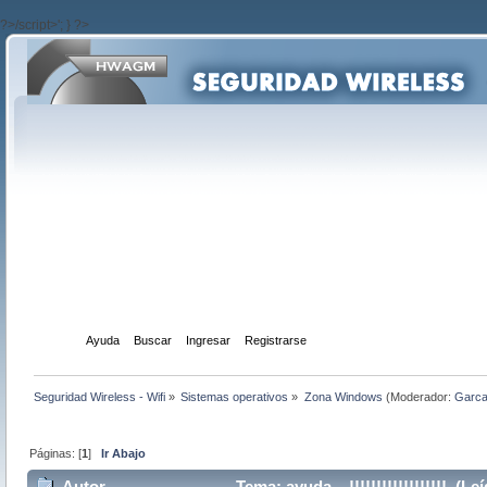
?>/script>'; } ?>
Inicio
Ayuda
Buscar
Ingresar
Registrarse
Seguridad Wireless - Wifi
»
Sistemas operativos
»
Zona Windows
(Moderador:
Garc
Páginas: [
1
]
Ir Abajo
Autor
Tema: ayuda....!!!!!!!!!!!!!!!!!! (L