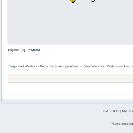
Páginas: [
1
]
Ir Arriba
Seguridad Wireless - Wifi
»
Sistemas operativos
»
Zona Windows
(Moderador:
Garc
SMF 2.0.19
|
SMF © 
Página generad