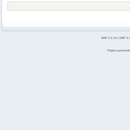
SMF 2.0.19
|
SMF © 
Página generada