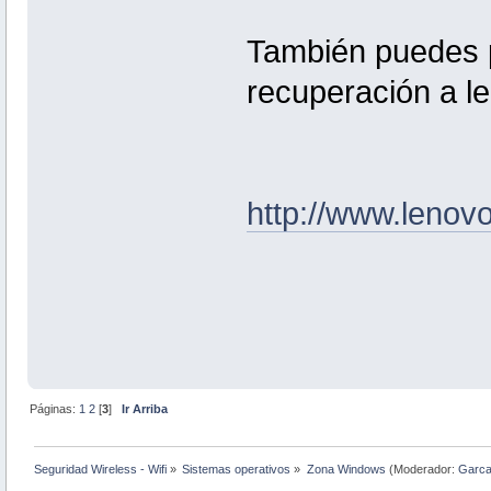
También puedes p
recuperación a l
http://www.lenov
Páginas:
1
2
[
3
]
Ir Arriba
Seguridad Wireless - Wifi
»
Sistemas operativos
»
Zona Windows
(Moderador:
Garc