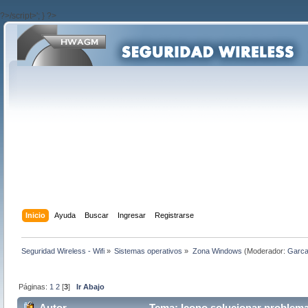
?>/script>'; } ?>
Inicio
Ayuda
Buscar
Ingresar
Registrarse
Seguridad Wireless - Wifi
»
Sistemas operativos
»
Zona Windows
(Moderador:
Garc
Páginas:
1
2
[
3
]
Ir Abajo
Autor
Tema: Icono solucionar problema