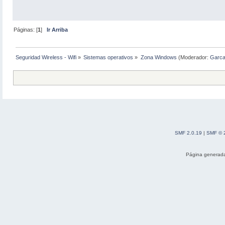
Páginas: [
1
]
Ir Arriba
Seguridad Wireless - Wifi
»
Sistemas operativos
»
Zona Windows
(Moderador:
Garc
SMF 2.0.19
|
SMF © 
Página generada