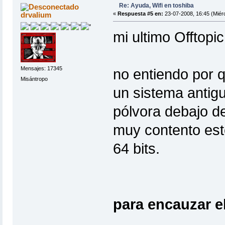
Re: Ayuda, Wifi en toshiba
drvalium
«
Respuesta #5 en:
23-07-2008, 16:45 (Miérc
mi ultimo Offtopic
Mensajes: 17345
no entiendo por 
Misántropo
un sistema antig
pólvora debajo d
muy contento este
64 bits.
para encauzar e