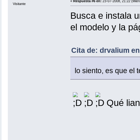
«
Respuesta #6 en:
23-07-2008, 21:22 (Miérc
Visitante
Busca e instala 
el modelo y la pá
Cita de: drvalium en
lo siento, es que e
Qué lia