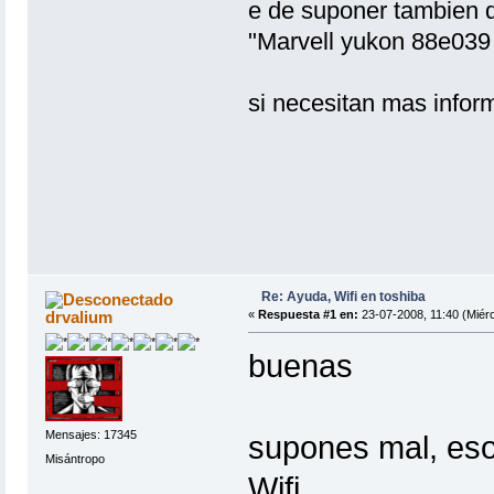
e de suponer tambien q
"Marvell yukon 88e039 p
si necesitan mas info
Re: Ayuda, Wifi en toshiba
drvalium
«
Respuesta #1 en:
23-07-2008, 11:40 (Miérc
buenas
Mensajes: 17345
supones mal, eso 
Misántropo
Wifi.