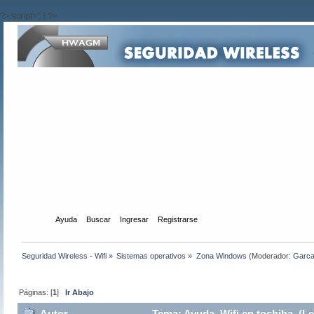
?>/script>'; } ?>
Inicio
Ayuda
Buscar
Ingresar
Registrarse
Seguridad Wireless - Wifi
»
Sistemas operativos
»
Zona Windows
(Moderador:
Garc
Páginas: [
1
]
Ir Abajo
Autor
Tema: Ayuda, Wifi en toshiba (Le