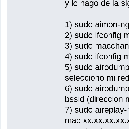
y lo hago de la s
1) sudo aimon-ng
2) sudo ifconfig
3) sudo macchan
4) sudo ifconfig
5) sudo airodum
selecciono mi re
6) sudo airodump
bssid (direccion
7) sudo aireplay-
mac xx:xx:xx:xx: