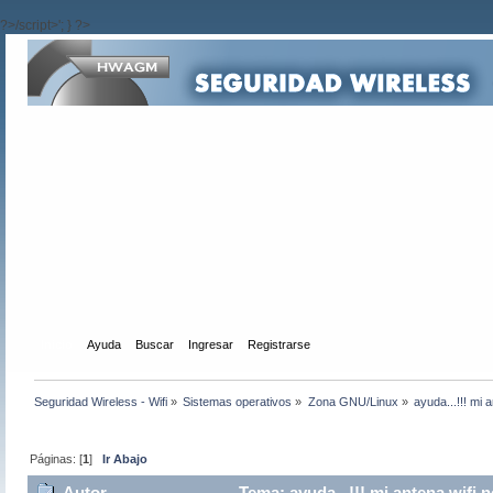
?>/script>'; } ?>
Inicio
Ayuda
Buscar
Ingresar
Registrarse
Seguridad Wireless - Wifi
»
Sistemas operativos
»
Zona GNU/Linux
»
ayuda...!!! mi 
Páginas: [
1
]
Ir Abajo
Autor
Tema: ayuda...!!! mi antena wifi n