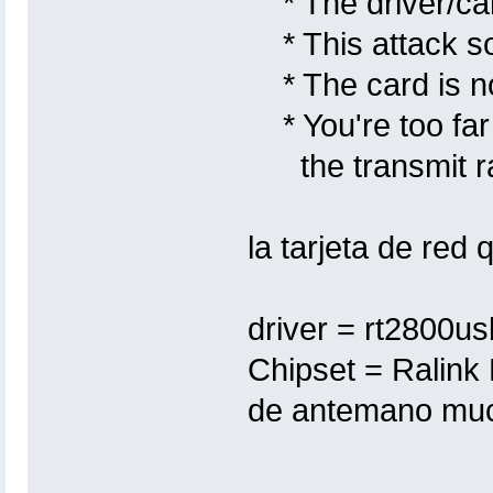
* The driver/card
* This attack so
* The card is no
* You're too far 
the transmit ra
la tarjeta de red
driver = rt2800
Chipset = Ralin
de antemano much