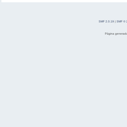
SMF 2.0.19
|
SMF © 
Página generada