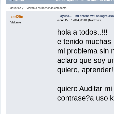
0 Usuarios y 1 Visitante están viendo este tema.
ayuda...!!! mi antena wifi no logra aso
xed29x
«
en:
15-07-2014, 09:01 (Martes) »
Visitante
hola a todos..!!!
e tenido muchas 
mi problema sin 
aclaro que soy u
quiero, aprender!
quiero Auditar mi 
contrase?a uso ka