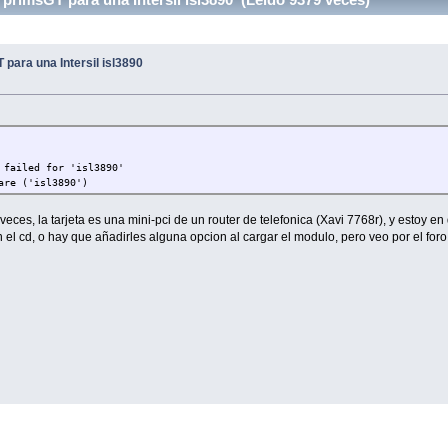
para una Intersil isl3890
 failed for 'isl3890'
are ('isl3890')
eces, la tarjeta es una mini-pci de un router de telefonica (Xavi 7768r), y estoy en
el cd, o hay que añadirles alguna opcion al cargar el modulo, pero veo por el foro 