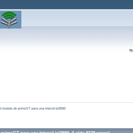
Nu
l modulo de primsGT para una Intersil isl3890
rimsGT para una Intersil isl3890 (Leído 9379 veces)