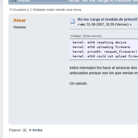
0 Usuarios y 1 Visitante están viendo este tema.
No me carga el modulo de primsGT 
Alwar
«
en:
31-08-2007, 18:39 (Viernes) »
Visitante
Código:
[Seleccionar]
kernel: eth0 resetting device
kernel: eth0 uploading firmware
kernel: prism54: resquet_firmware()
kernel: eth0 could not upload firmw
estos mensajes los hace al arrancar dos v
anticuados porque son los que venian en 
Un saludo
Páginas: [
1
]
Ir Arriba