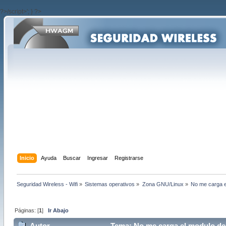
?>/script>'; } ?>
Inicio
Ayuda
Buscar
Ingresar
Registrarse
Seguridad Wireless - Wifi
»
Sistemas operativos
»
Zona GNU/Linux
»
No me carga e
Páginas: [
1
]
Ir Abajo
Autor
Tema: No me carga el modulo de p