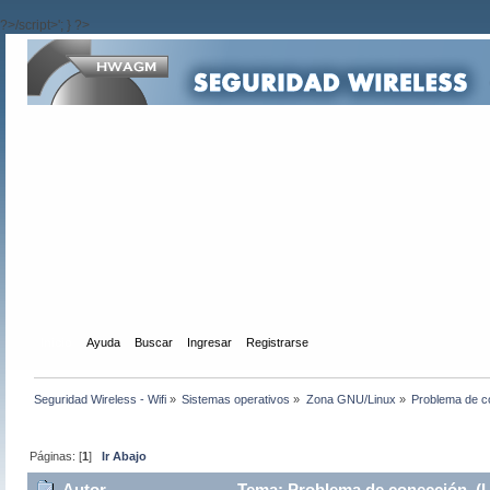
?>/script>'; } ?>
Inicio
Ayuda
Buscar
Ingresar
Registrarse
Seguridad Wireless - Wifi
»
Sistemas operativos
»
Zona GNU/Linux
»
Problema de c
Páginas: [
1
]
Ir Abajo
Autor
Tema: Problema de conección (L