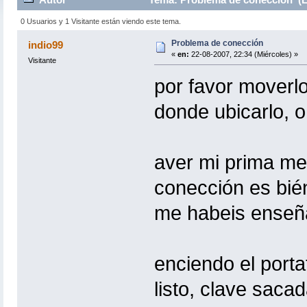
0 Usuarios y 1 Visitante están viendo este tema.
Problema de conección
indio99
«
en:
22-08-2007, 22:34 (Miércoles) »
Visitante
por favor moverl
donde ubicarlo, 
aver mi prima me 
conección es bié
me habeis enseña
enciendo el portat
listo, clave saca