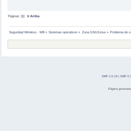
Páginas: [
1
]
Ir Arriba
Seguridad Wireless - Wifi
»
Sistemas operativos
»
Zona GNU/Linux
»
Problema de c
SMF 2.0.19
|
SMF © 
Página generada