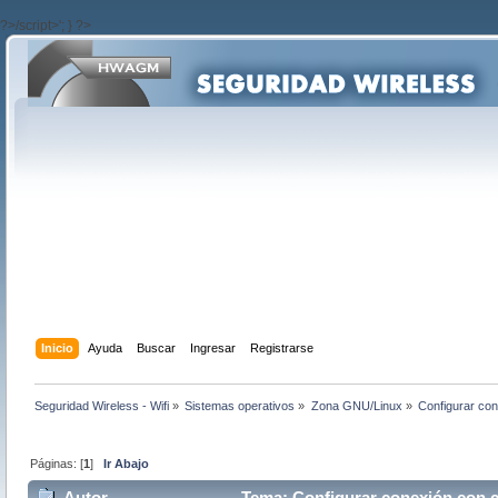
?>/script>'; } ?>
Inicio
Ayuda
Buscar
Ingresar
Registrarse
Seguridad Wireless - Wifi
»
Sistemas operativos
»
Zona GNU/Linux
»
Configurar co
Páginas: [
1
]
Ir Abajo
Autor
Tema: Configurar conexión con c