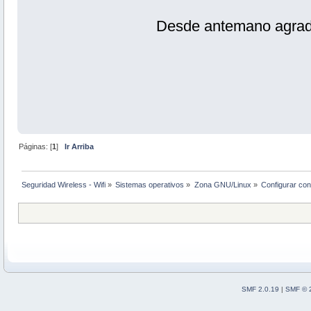
Desde antemano agrade
Páginas: [
1
]
Ir Arriba
Seguridad Wireless - Wifi
»
Sistemas operativos
»
Zona GNU/Linux
»
Configurar co
SMF 2.0.19
|
SMF © 