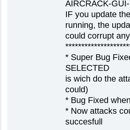
AIRCRACK-GUI-
IF you update th
running, the upda
could corrupt any
********************
* Super Bug Fixed
SELECTED
is wich do the at
could)
* Bug Fixed when
* Now attacks cou
succesfull