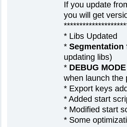
If you update fro
you will get versi
********************
* Libs Updated
*
Segmentation f
updating libs)
*
DEBUG MODE 
when launch the
* Export keys add
* Added start scri
* Modified start s
* Some optimizat