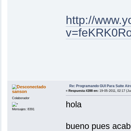
http://www.
v=feKRK0Ro
Re: Programando GUI Para Suite Air
sanson
«
Respuesta #288 en:
19-05-2011, 02:17 (Ju
Colaborador
hola
Mensajes: 8391
bueno pues acabo 