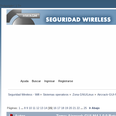
?>/script>'; } ?>
Inicio
Ayuda
Buscar
Ingresar
Registrarse
Seguridad Wireless - Wifi
»
Sistemas operativos
»
Zona GNU/Linux
»
Aircrack-GUI-M
Páginas:
1
...
8
9
10
11
12
13
14
[
15
]
16
17
18
19
20
21
22
...
25
Ir Abajo
Autor
Tema: Aircrack-GUI-M4 1.0.0 Beta