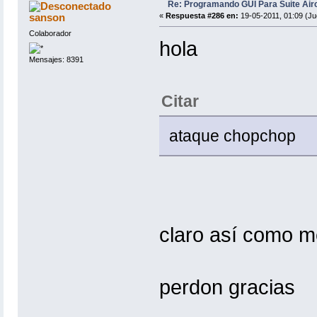
Re: Programando GUI Para Suite Air
sanson
«
Respuesta #286 en:
19-05-2011, 01:09 (Ju
Colaborador
hola
Mensajes: 8391
Citar
ataque chopchop
claro así como me
perdon gracias