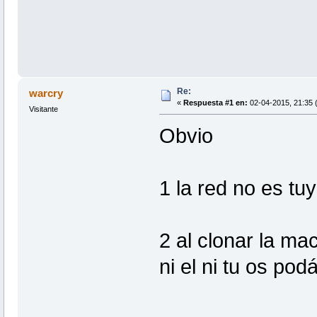
Re:
warcry
«
Respuesta #1 en:
02-04-2015, 21:35 
Visitante
Obvio
1 la red no es tu
2 al clonar la m
ni el ni tu os pod