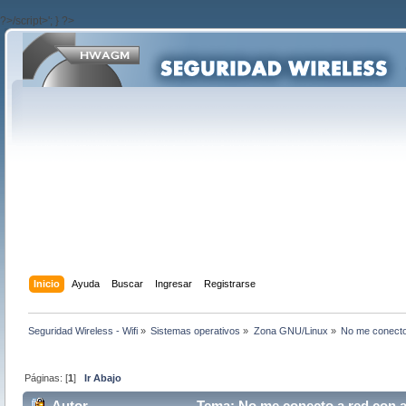
?>/script>'; } ?>
Inicio
Ayuda
Buscar
Ingresar
Registrarse
Seguridad Wireless - Wifi
»
Sistemas operativos
»
Zona GNU/Linux
»
No me conecto
Páginas: [
1
]
Ir Abajo
Autor
Tema: No me conecto a red con a