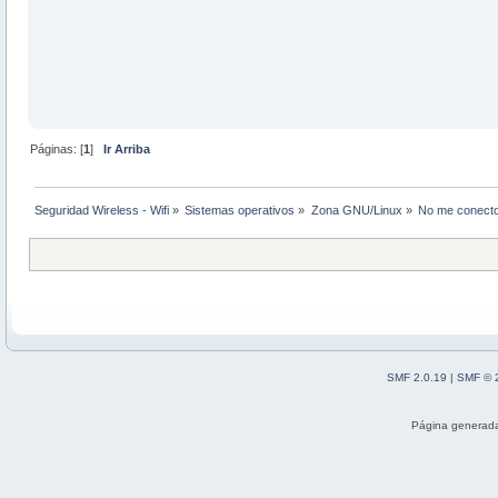
Páginas: [
1
]
Ir Arriba
Seguridad Wireless - Wifi
»
Sistemas operativos
»
Zona GNU/Linux
»
No me conecto
SMF 2.0.19
|
SMF © 
Página generada