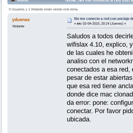
0 Usuarios y 1 Visitante están viendo este tema.
No me conecto a red con anclaje 
yduenas
«
en:
02-04-2015, 20:14 (Jueves) »
Visitante
Saludos a todos decirl
wifislax 4.10, explico
de las cuales he obten
analiso con el network
conectados a esa red, 
pesar de estar abierta
que esa red tiene anc
donde dice mac clonada
da error: pone: configu
conectar. Por favor pid
ubicada.