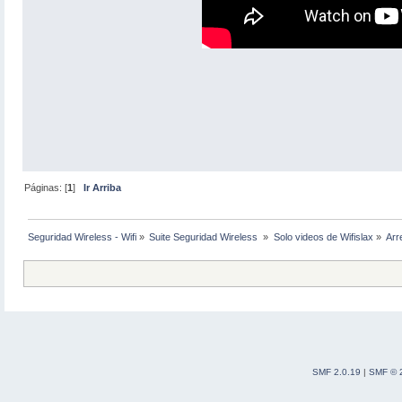
Páginas: [
1
]
Ir Arriba
Seguridad Wireless - Wifi
»
Suite Seguridad Wireless 
»
Solo videos de Wifislax
»
Arr
SMF 2.0.19
|
SMF © 