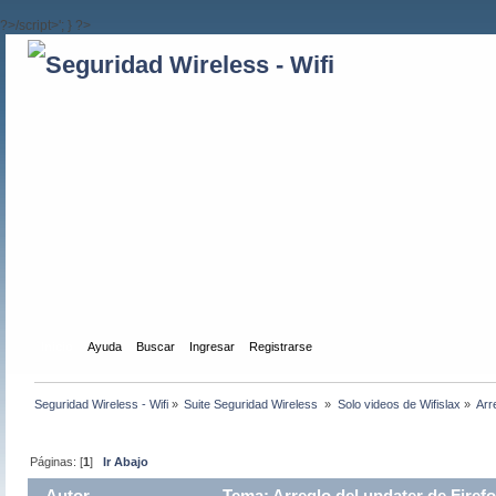
?>/script>'; } ?>
Inicio
Ayuda
Buscar
Ingresar
Registrarse
Seguridad Wireless - Wifi
»
Suite Seguridad Wireless 
»
Solo videos de Wifislax
»
Arr
Páginas: [
1
]
Ir Abajo
Autor
Tema: Arreglo del updater de Firefo