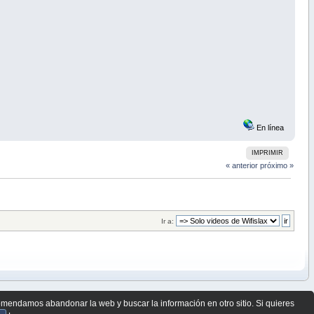
En línea
IMPRIMIR
« anterior
próximo »
Ir a:
comendamos abandonar la web y buscar la información en otro sitio. Si quieres