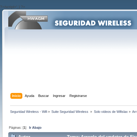
?>/script>'; } ?>
Inicio
Ayuda
Buscar
Ingresar
Registrarse
Seguridad Wireless - Wifi
»
Suite Seguridad Wireless 
»
Solo videos de Wifislax
»
Arr
Páginas: [
1
]
Ir Abajo
Autor
Tema: Arreglo del updater de Fire