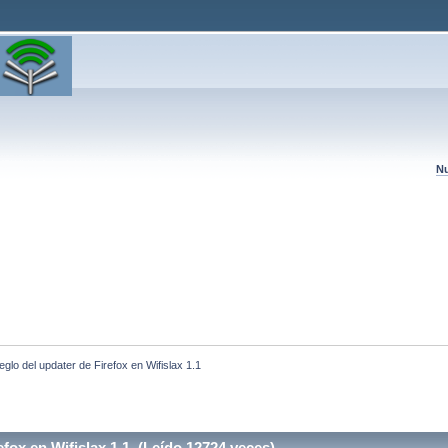
Nu
eglo del updater de Firefox en Wifislax 1.1
fox en Wifislax 1.1 (Leído 12724 veces)