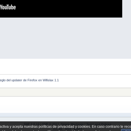
eglo del updater de Firefox en Wifislax 1.1
SMF 2.0.19
|
SMF © 2017
,
Simple Machines
|
Terms and Policies
activa y acepta nuestras políticas de privacidad y cookies. En caso contrario te re
XHTML
RSS
WAP2