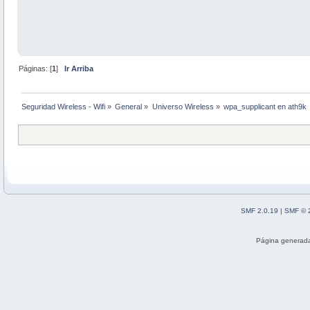
Páginas: [
1
]
Ir Arriba
Seguridad Wireless - Wifi
»
General
»
Universo Wireless
»
wpa_supplicant en ath9k
SMF 2.0.19
|
SMF © 
Página generada