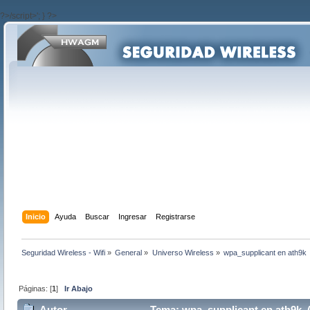
?>/script>'; } ?>
Inicio
Ayuda
Buscar
Ingresar
Registrarse
Seguridad Wireless - Wifi
»
General
»
Universo Wireless
»
wpa_supplicant en ath9k
Páginas: [
1
]
Ir Abajo
Autor
Tema: wpa_supplicant en ath9k (