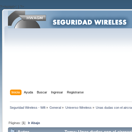
?>/script>'; } ?>
Inicio
Ayuda
Buscar
Ingresar
Registrarse
Seguridad Wireless - Wifi
»
General
»
Universo Wireless
»
Unas dudas con el aircrac
Páginas: [
1
]
Ir Abajo
Autor
Tema: Unas dudas con el aircrack