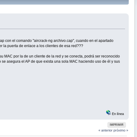
cap con el comando "aircrack-ng archivo.cap", cuando en el apartado
r la puerta de enlace a los clientes de esa red???
u MAC por la de un cliente de la red y se conecta, podrá ser reconocido
mo se asegura el AP de que exista una sola MAC haciendo uso de él y sus
En línea
IMPRIMIR
« anterior
próximo »