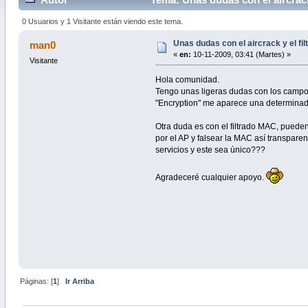
0 Usuarios y 1 Visitante están viendo este tema.
Unas dudas con el aircrack y el fi
man0
«
en:
10-11-2009, 03:41 (Martes) »
Visitante
Hola comunidad.
Tengo unas ligeras dudas con los campos
"Encryption" me aparece una determinada 
Otra duda es con el filtrado MAC, puede
por el AP y falsear la MAC así transpar
servicios y este sea único???
Agradeceré cualquier apoyo.
Páginas: [
1
]
Ir Arriba