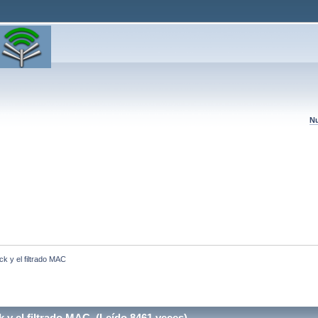
Nu
k y el filtrado MAC
 y el filtrado MAC (Leído 8461 veces)