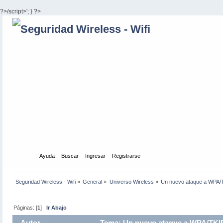
?>/script>'; } ?>
Inicio
Ayuda
Buscar
Ingresar
Registrarse
Seguridad Wireless - Wifi
»
General
»
Universo Wireless
»
Un nuevo ataque a WPA/
Páginas: [
1
]
Ir Abajo
Autor
Tema: Un nuevo ataque a WPA/TKIP