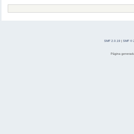
SMF 2.0.19
|
SMF © 
Página generada