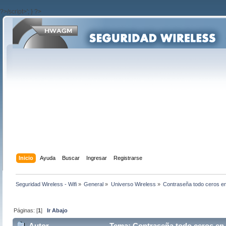
?>/script>'; } ?>
Inicio
Ayuda
Buscar
Ingresar
Registrarse
Seguridad Wireless - Wifi
»
General
»
Universo Wireless
»
Contraseña todo ceros e
Páginas: [
1
]
Ir Abajo
Autor
Tema: Contraseña todo ceros en 