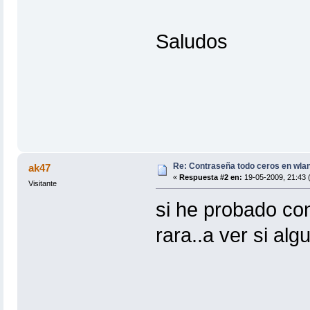
Saludos
Re: Contraseña todo ceros en wla
ak47
«
Respuesta #2 en:
19-05-2009, 21:43 
Visitante
si he probado co
rara..a ver si al