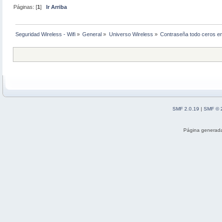
Páginas: [
1
]
Ir Arriba
Seguridad Wireless - Wifi
»
General
»
Universo Wireless
»
Contraseña todo ceros e
SMF 2.0.19
|
SMF © 
Página generada