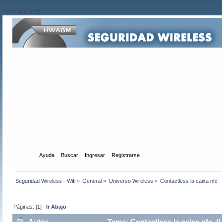
?>/script>'; } ?>
Inicio
Ayuda
Buscar
Ingresar
Registrarse
Seguridad Wireless - Wifi
»
General
»
Universo Wireless
»
Contactless la caixa nfc
Páginas: [
1
]
Ir Abajo
Autor
Tema: Contactless la caixa nfc (