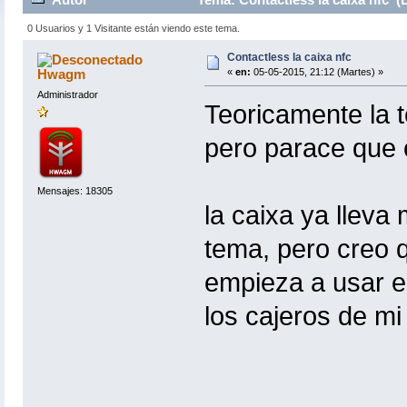
0 Usuarios y 1 Visitante están viendo este tema.
Contactless la caixa nfc
Hwagm
«
en:
05-05-2015, 21:12 (Martes) »
Administrador
Teoricamente la 
pero parace que 
Mensajes: 18305
la caixa ya llev
tema, pero creo 
empieza a usar 
los cajeros de m