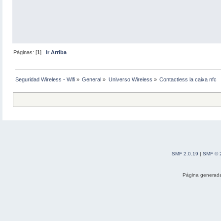
Páginas: [
1
]
Ir Arriba
Seguridad Wireless - Wifi
»
General
»
Universo Wireless
»
Contactless la caixa nfc
SMF 2.0.19
|
SMF © 
Página generada