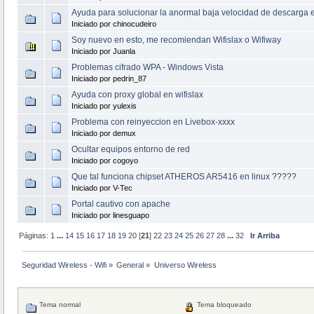
Ayuda para solucionar la anormal baja velocidad de descarga e
Iniciado por chinocudeiro
Soy nuevo en esto, me recomiendan Wifislax o Wifiway
Iniciado por Juanla
Problemas cifrado WPA - Windows Vista
Iniciado por pedrin_87
Ayuda con proxy global en wifislax
Iniciado por yulexis
Problema con reinyeccion en Livebox-xxxx
Iniciado por demux
Ocultar equipos entorno de red
Iniciado por cogoyo
Que tal funciona chipset ATHEROS AR5416 en linux ?????
Iniciado por V-Tec
Portal cautivo con apache
Iniciado por linesguapo
Páginas:
1
...
14
15
16
17
18
19
20
[
21
]
22
23
24
25
26
27
28
...
32
Ir Arriba
Seguridad Wireless - Wifi
»
General
»
Universo Wireless
Tema normal
Tema bloqueado