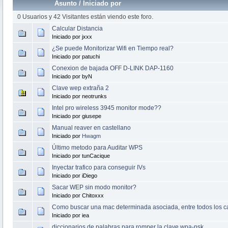
Asunto
/
Iniciado por
0 Usuarios y 42 Visitantes están viendo este foro.
Calcular Distancia
Iniciado por jxxx
¿Se puede Monitorizar Wifi en Tiempo real?
Iniciado por patuchi
Conexion de bajada OFF D-LINK DAP-1160
Iniciado por byN
Clave wep extraña 2
Iniciado por neotrunks
Intel pro wireless 3945 monitor mode??
Iniciado por giusepe
Manual reaver en castellano
Iniciado por
Hwagm
Último metodo para Auditar WPS
Iniciado por tunCacique
Inyectar trafico para conseguir IVs
Iniciado por iDiego
Sacar WEP sin modo monitor?
Iniciado por Chitoxxx
Como buscar una mac determinada asociada, entre todos los 
Iniciado por iea
diccionarios de palabras para romper la clave wpa-psk