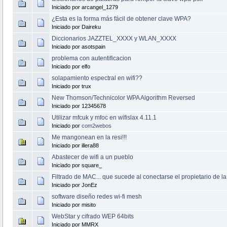
Iniciado por arcangel_1279
¿Esta es la forma más fácil de obtener clave WPA?
Iniciado por Daireku
Diccionarios JAZZTEL_XXXX y WLAN_XXXX
Iniciado por asotspain
problema con autentificacion
Iniciado por elfo
solapamiento espectral en wifi??
Iniciado por trux
New Thomson/Technicolor WPA Algorithm Reversed
Iniciado por 12345678
Utilizar mfcuk y mfoc en wifislax 4.11.1
Iniciado por
com2webos
Me mangonean en la resi!!!
Iniciado por illera88
Abastecer de wifi a un pueblo
Iniciado por square_
Filtrado de MAC... que sucede al conectarse el propietario de 
Iniciado por JonEz
software diseño redes wi-fi mesh
Iniciado por misito
WebStar y cifrado WEP 64bits
Iniciado por MMRX