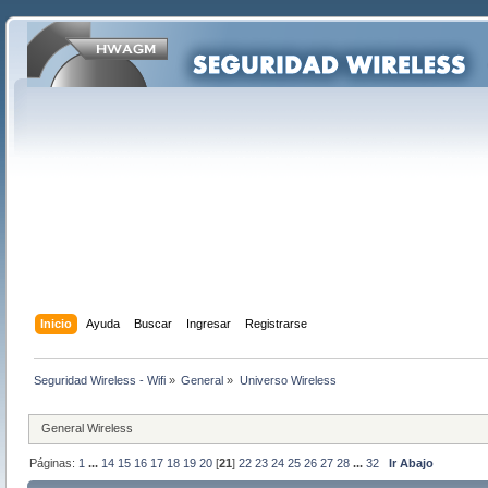
Inicio
Ayuda
Buscar
Ingresar
Registrarse
Seguridad Wireless - Wifi
»
General
»
Universo Wireless
General Wireless
Páginas:
1
...
14
15
16
17
18
19
20
[
21
]
22
23
24
25
26
27
28
...
32
Ir Abajo