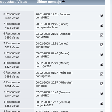
espuestas
/
Vistas
Último mensaje
3 Respuestas
26-01-2008, 17:11 (Sábado)
por MMRX
3687 Vistas
7 Respuestas
28-01-2008, 21:25 (Lunes)
por spanslus9mm
4534 Vistas
6 Respuestas
03-02-2008, 21:19 (Domingo)
por MMRX
3350 Vistas
7 Respuestas
04-02-2008, 13:51 (Lunes)
por berni69
5319 Vistas
1 Respuestas
05-02-2008, 07:46 (Martes)
por MMRX
5160 Vistas
3 Respuestas
05-02-2008, 22:29 (Martes)
por HQX320
5327 Vistas
0 Respuestas
06-02-2008, 01:17 (Miércoles)
por rageska
3893 Vistas
6 Respuestas
06-02-2008, 20:57 (Miércoles)
por Thex
6584 Vistas
7 Respuestas
07-02-2008, 13:42 (Jueves)
por MMRX
4892 Vistas
4 Respuestas
08-02-2008, 17:17 (Viernes)
por jacke0213
6352 Vistas
2 Respuestas
11-02-2008, 14:14 (Lunes)