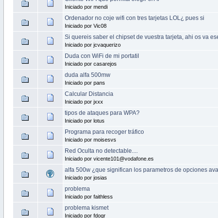
Iniciado por mendi
Ordenador no coje wifi con tres tarjetas LOL¿ pues si
Iniciado por Vic08
Si quereis saber el chipset de vuestra tarjeta, ahi os va ese
Iniciado por jcvaquerizo
Duda con WiFi de mi portatil
Iniciado por casarejos
duda alfa 500mw
Iniciado por pans
Calcular Distancia
Iniciado por jxxx
tipos de ataques para WPA?
Iniciado por lotus
Programa para recoger tráfico
Iniciado por moisesvs
Red Oculta no detectable....
Iniciado por vicente101@vodafone.es
alfa 500w ¿que significan los parametros de opciones a
Iniciado por josias
problema
Iniciado por faithless
problema kismet
Iniciado por fdogr