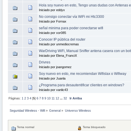
Hola soy nuevo en esto, Tengo unas dudas con Antenas e
Iniciado por eddyx
No consigo conectar vía WiFi mi Htc3300
Iniciado por Fornax
señal minima para poder conectarse wifi
Iniciado por xor085
Conocer IP pública del router
Iniciado por unmediocremas
WarDriving WiFi, Manual Sniffer antena casera con un bot
Iniciado por Elena_FranciX
Drivres
Iniciado por joangomez
Soy nuevo en esto, me recomiendan Wifislax o Wifiway
Iniciado por Juanla
¿Programa para desautentificar clientes en windows?
Iniciado por vanlic43
Páginas:
1
2
3
4
[
5
]
6
7
8
9
10
11
12
...
32
Ir Arriba
Seguridad Wireless - Wifi
»
General
»
Universo Wireless
Tema normal
Tema bloqueado