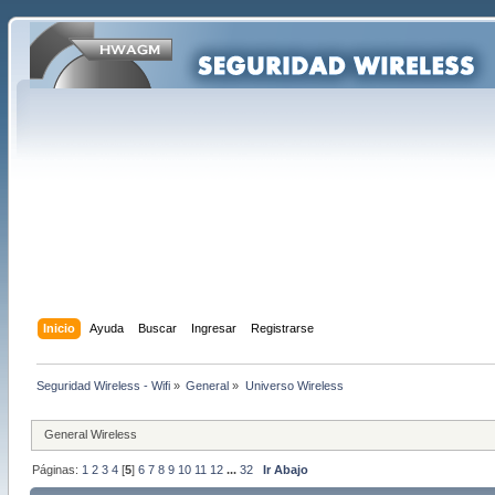
Inicio
Ayuda
Buscar
Ingresar
Registrarse
Seguridad Wireless - Wifi
»
General
»
Universo Wireless
General Wireless
Páginas:
1
2
3
4
[
5
]
6
7
8
9
10
11
12
...
32
Ir Abajo