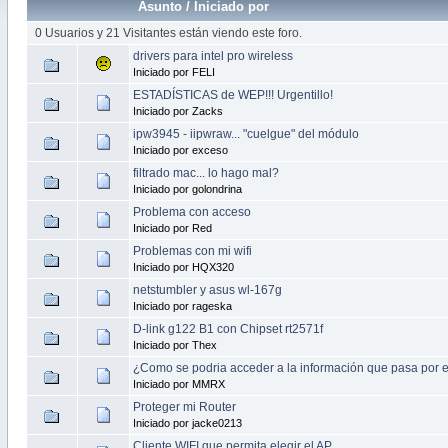
Asunto
/
Iniciado por
0 Usuarios y 21 Visitantes están viendo este foro.
drivers para intel pro wireless
Iniciado por FELI
ESTADÍSTICAS de WEP!!! Urgentillo!
Iniciado por Zacks
ipw3945 - iipwraw... "cuelgue" del módulo
Iniciado por exceso
filtrado mac... lo hago mal?
Iniciado por golondrina
Problema con acceso
Iniciado por Red
Problemas con mi wifi
Iniciado por HQX320
netstumbler y asus wl-167g
Iniciado por rageska
D-link g122 B1 con Chipset rt2571f
Iniciado por Thex
¿Como se podria acceder a la información que pasa por 
Iniciado por MMRX
Proteger mi Router
Iniciado por jacke0213
Cliente WIFI que permita elegir el AP