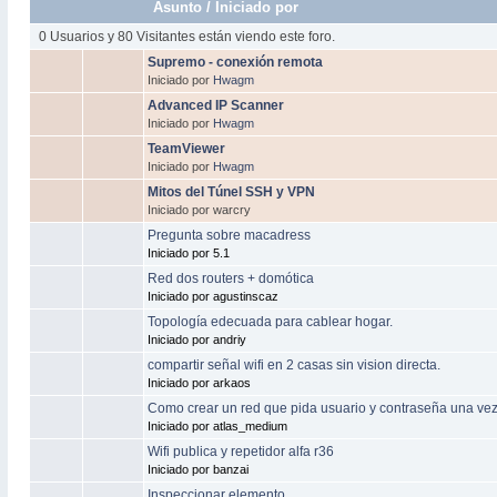
Asunto
/
Iniciado por
0 Usuarios y 80 Visitantes están viendo este foro.
Supremo - conexión remota
Iniciado por
Hwagm
Advanced IP Scanner
Iniciado por
Hwagm
TeamViewer
Iniciado por
Hwagm
Mitos del Túnel SSH y VPN
Iniciado por warcry
Pregunta sobre macadress
Iniciado por 5.1
Red dos routers + domótica
Iniciado por agustinscaz
Topología edecuada para cablear hogar.
Iniciado por andriy
compartir señal wifi en 2 casas sin vision directa.
Iniciado por arkaos
Como crear un red que pida usuario y contraseña una vez
Iniciado por atlas_medium
Wifi publica y repetidor alfa r36
Iniciado por banzai
Inspeccionar elemento