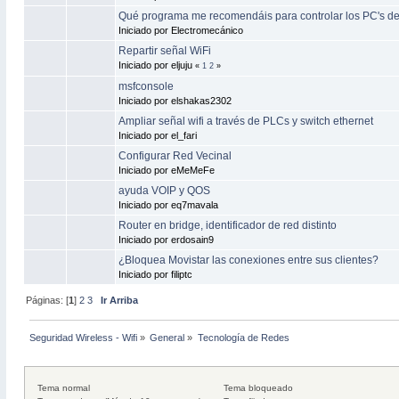
Qué programa me recomendáis para controlar los PC's de
Iniciado por Electromecánico
Repartir señal WiFi
Iniciado por eljuju
«
1
2
»
msfconsole
Iniciado por elshakas2302
Ampliar señal wifi a través de PLCs y switch ethernet
Iniciado por el_fari
Configurar Red Vecinal
Iniciado por eMeMeFe
ayuda VOIP y QOS
Iniciado por eq7mavala
Router en bridge, identificador de red distinto
Iniciado por erdosain9
¿Bloquea Movistar las conexiones entre sus clientes?
Iniciado por filiptc
Páginas: [
1
]
2
3
Ir Arriba
Seguridad Wireless - Wifi
»
General
»
Tecnología de Redes
Tema normal
Tema bloqueado