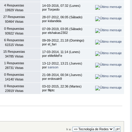
4 Respuestas
14-03-2016, 07:32 (Lunes)
por Torpedo
19929 Vistas
27 Respuestas
28-07-2012, 06:05 (Sábado)
por kidandida
93464 Vistas
0 Respuestas
07-09-2019, 03:05 (Sábado)
por elshakas2302
93922 Vistas
6 Respuestas
09-09-2012, 21:18 (Domingo)
por el_fari
61515 Vistas
15 Respuestas
17-03-2014, 11:14 (Lunes)
por eMeMeFe
34785 Vistas
1 Respuestas
13-12-2012, 13:21 (Jueves)
por
sanson
28731 Vistas
0 Respuestas
21-08-2014, 00:34 (Jueves)
por erdosain9
14140 Vistas
0 Respuestas
03-02-2015, 22:36 (Martes)
por filiptc
23919 Vistas
Ir a: