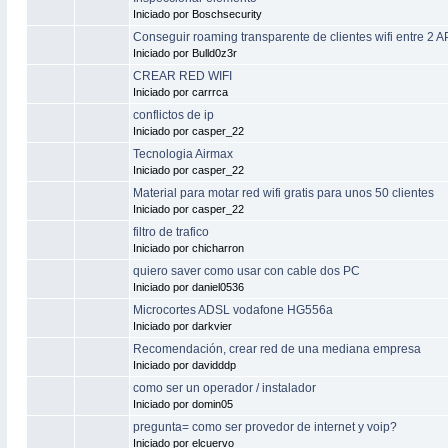
Iniciado por Boschsecurity
Conseguir roaming transparente de clientes wifi entre 2 A
Iniciado por Bulld0z3r
CREAR RED WIFI
Iniciado por carrrca
conflictos de ip
Iniciado por casper_22
Tecnologia Airmax
Iniciado por casper_22
Material para motar red wifi gratis para unos 50 clientes
Iniciado por casper_22
filtro de trafico
Iniciado por chicharron
quiero saver como usar con cable dos PC
Iniciado por daniel0536
Microcortes ADSL vodafone HG556a
Iniciado por darkvier
Recomendación, crear red de una mediana empresa
Iniciado por davidddp
como ser un operador / instalador
Iniciado por domin05
pregunta= como ser provedor de internet y voip?
Iniciado por elcuervo