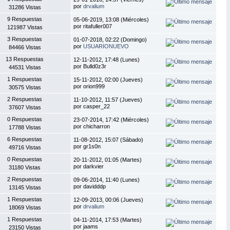
por
drvalium
31286 Vistas
9 Respuestas
05-06-2019, 13:08 (Miércoles)
por ritafuller007
121987 Vistas
3 Respuestas
01-07-2018, 02:22 (Domingo)
por
USUARIONUEVO
84466 Vistas
13 Respuestas
12-11-2012, 17:48 (Lunes)
por Bulld0z3r
44531 Vistas
1 Respuestas
15-11-2012, 02:00 (Jueves)
por orion999
30575 Vistas
2 Respuestas
11-10-2012, 11:57 (Jueves)
por casper_22
37607 Vistas
0 Respuestas
23-07-2014, 17:42 (Miércoles)
por chicharron
17788 Vistas
6 Respuestas
11-08-2012, 15:07 (Sábado)
por gr1s0n
49716 Vistas
0 Respuestas
20-11-2012, 01:05 (Martes)
por darkvier
31180 Vistas
2 Respuestas
09-06-2014, 11:40 (Lunes)
por davidddp
13145 Vistas
1 Respuestas
12-09-2013, 00:06 (Jueves)
por
drvalium
18069 Vistas
1 Respuestas
04-11-2014, 17:53 (Martes)
por jaams
23150 Vistas