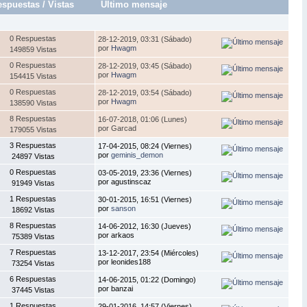
espuestas
/
Vistas
Último mensaje
0 Respuestas
28-12-2019, 03:31 (Sábado)
por
Hwagm
149859 Vistas
0 Respuestas
28-12-2019, 03:45 (Sábado)
por
Hwagm
154415 Vistas
0 Respuestas
28-12-2019, 03:54 (Sábado)
por
Hwagm
138590 Vistas
8 Respuestas
16-07-2018, 01:06 (Lunes)
por Garcad
179055 Vistas
3 Respuestas
17-04-2015, 08:24 (Viernes)
por
geminis_demon
24897 Vistas
0 Respuestas
03-05-2019, 23:36 (Viernes)
por agustinscaz
91949 Vistas
1 Respuestas
30-01-2015, 16:51 (Viernes)
por
sanson
18692 Vistas
8 Respuestas
14-06-2012, 16:30 (Jueves)
por arkaos
75389 Vistas
7 Respuestas
13-12-2017, 23:54 (Miércoles)
por leonides188
73254 Vistas
6 Respuestas
14-06-2015, 01:22 (Domingo)
por banzai
37445 Vistas
1 Respuestas
29-01-2016, 14:57 (Viernes)