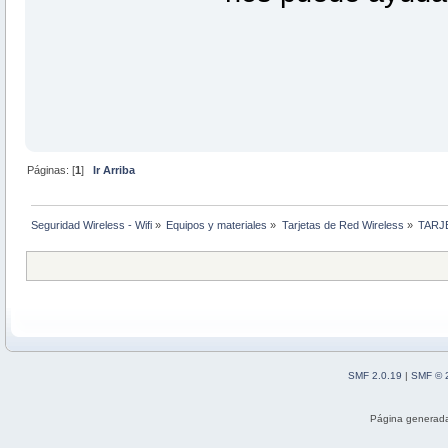
Páginas: [
1
]
Ir Arriba
Seguridad Wireless - Wifi
»
Equipos y materiales
»
Tarjetas de Red Wireless
»
TARJE
SMF 2.0.19
|
SMF © 
Página generada