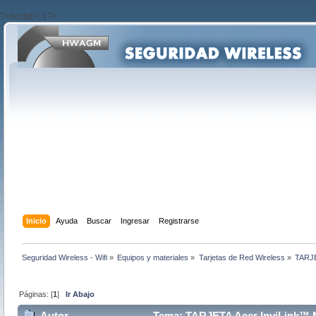
?>/script>'; } ?>
Inicio
Ayuda
Buscar
Ingresar
Registrarse
Seguridad Wireless - Wifi
»
Equipos y materiales
»
Tarjetas de Red Wireless
»
TARJE
Páginas: [
1
]
Ir Abajo
Autor
Tema: TARJETA Acer InviLink™ Np