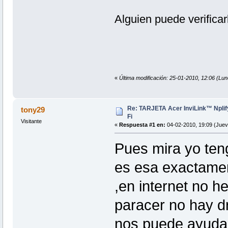
Alguien puede verificar
«
Última modificación: 25-01-2010, 12:06 (Lun
Re: TARJETA Acer InviLink™ Nplif
tony29
Fi
Visitante
«
Respuesta #1 en:
04-02-2010, 19:09 (Juev
Pues mira yo teng
es esa exactamen
,en internet no 
paracer no hay dr
nos puede ayudar.