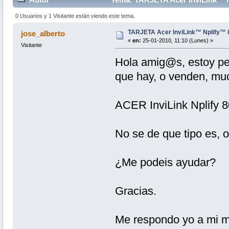
0 Usuarios y 1 Visitante están viendo este tema.
TARJETA Acer InviLink™ Nplify™ 8
jose_alberto
«
en:
25-01-2010, 11:10 (Lunes) »
Visitante
Hola amig@s, estoy pe
que hay, o venden, much
ACER InviLink Nplify 8
No se de que tipo es, o
¿Me podeis ayudar?
Gracias.
Me respondo yo a mi m